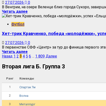
27.07.2026
0
В Венгрии, на озере Веленце близ города Сукоро, заверш
Читать далее
Футбол
Хет-трик Кравченко, победа «молодёжки», успе
27.07.2026
0
В первенстве СФФ «Центр» за тур до финиша первого эта
Читать далее
Назад
1
2
3
4
5
6
…
1 809
Далее
Вторая лига Б. Группа 3
Ранг
Команды
1
Спартак Тм
2
Волна
3
Металлург