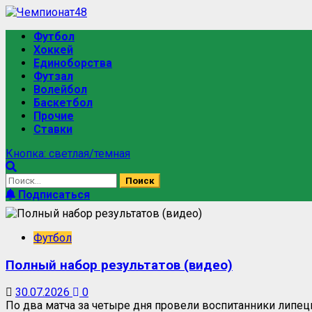
Футбол
Хоккей
Единоборства
Футзал
Волейбол
Баскетбол
Прочие
Ставки
Кнопка: светлая/темная
Подписаться
Футбол
Полный набор результатов (видео)
30.07.2026
0
По два матча за четыре дня провели воспитанники липе