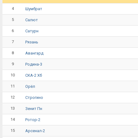
4
Шумбрат
5
Салют
6
Сатурн
7
Рязань
8
Авангард
9
Родина-3
10
СКА-2 Хб
11
Орёл
12
Строгино
13
Зенит Пн
14
Ротор-2
15
Арсенал-2