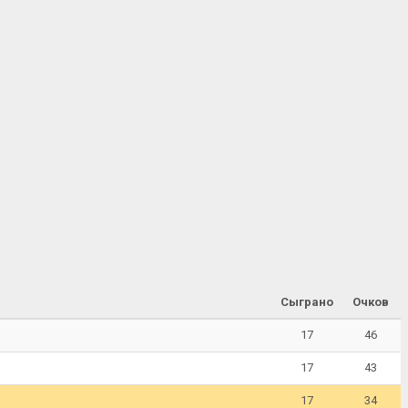
Сыграно
Очков
17
46
17
43
17
34