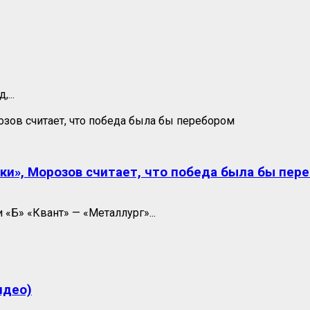
...
пки», Морозов считает, что победа была бы пер
 «Б» «Квант» — «Металлург»...
идео)