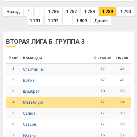
Назад
1
…
1 786
1 787
1 788
1 789
1 790
1 791
1 792
…
1 809
Далее
ВТОРАЯ ЛИГА Б. ГРУППА 3
Ранг
Команды
Сыграно
Очков
1
17
46
Спартак Тм
2
17
43
Волна
3
18
35
Шумбрат
4
17
34
Металлург
5
17
30
Салют
6
17
28
Сатурн
7
16
27
Рязань