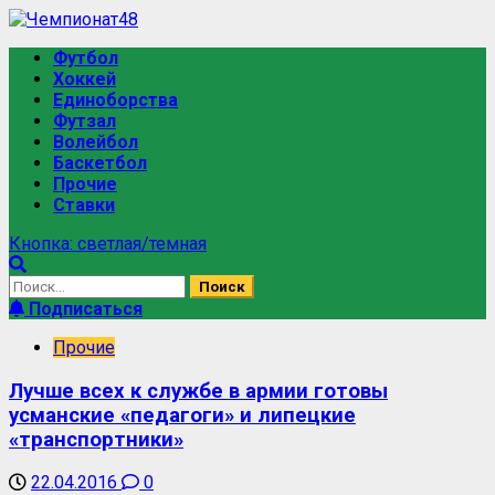
Футбол
Хоккей
Единоборства
Футзал
Волейбол
Баскетбол
Прочие
Ставки
Кнопка: светлая/темная
Подписаться
Прочие
Лучше всех к службе в армии готовы
усманские «педагоги» и липецкие
«транспортники»
22.04.2016
0