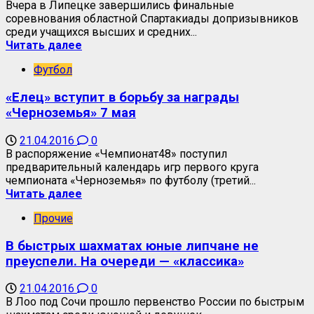
Вчера в Липецке завершились финальные
соревнования областной Спартакиады допризывников
среди учащихся высших и средних...
Читать далее
Футбол
«Елец» вступит в борьбу за награды
«Черноземья» 7 мая
21.04.2016
0
В распоряжение «Чемпионат48» поступил
предварительный календарь игр первого круга
чемпионата «Черноземья» по футболу (третий...
Читать далее
Прочие
В быстрых шахматах юные липчане не
преуспели. На очереди — «классика»
21.04.2016
0
В Лоо под Сочи прошло первенство России по быстрым