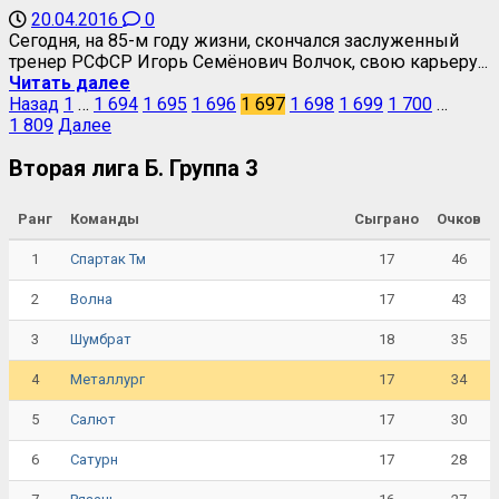
20.04.2016
0
Сегодня, на 85-м году жизни, скончался заслуженный
тренер РСФСР Игорь Семёнович Волчок, свою карьеру...
Читать далее
Назад
1
…
1 694
1 695
1 696
1 697
1 698
1 699
1 700
…
1 809
Далее
Вторая лига Б. Группа 3
Ранг
Команды
Сыграно
Очков
1
17
46
Спартак Тм
2
17
43
Волна
3
18
35
Шумбрат
4
17
34
Металлург
5
17
30
Салют
6
17
28
Сатурн