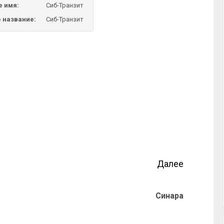
е имя:
Сиб-Транзит
 название:
Сиб-Транзит
Далее
Синара