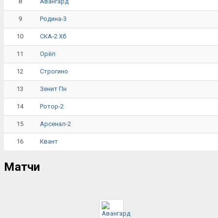
8
Авангард
9
Родина-3
10
СКА-2 Хб
11
Орёл
12
Строгино
13
Зенит Пн
14
Ротор-2
15
Арсенал-2
16
Квант
Матчи