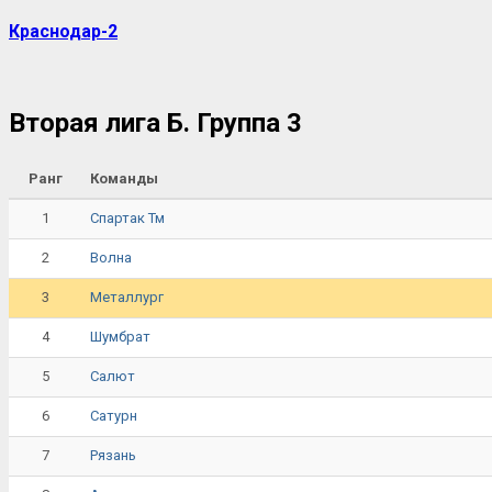
Краснодар-2
Вторая лига Б. Группа 3
Ранг
Команды
1
Спартак Тм
2
Волна
3
Металлург
4
Шумбрат
5
Салют
6
Сатурн
7
Рязань