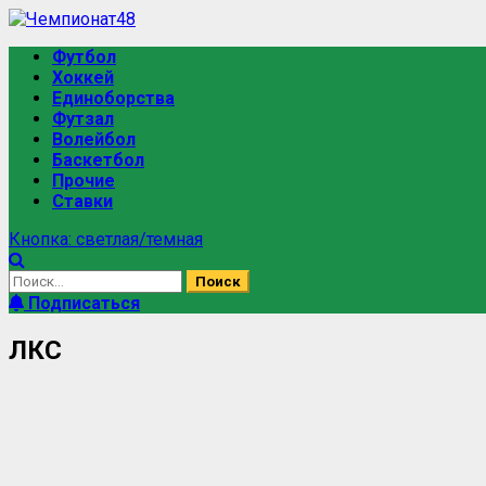
Футбол
Хоккей
Единоборства
Футзал
Волейбол
Баскетбол
Прочие
Ставки
Кнопка: светлая/темная
Подписаться
ЛКС