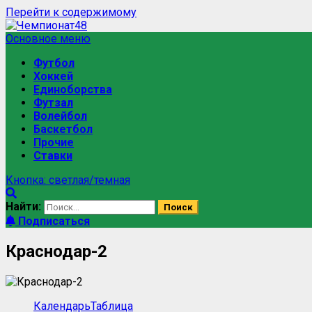
Перейти к содержимому
Основное меню
Футбол
Хоккей
Единоборства
Футзал
Волейбол
Баскетбол
Прочие
Ставки
Кнопка: светлая/темная
Найти:
Подписаться
Краснодар-2
Календарь
Таблица