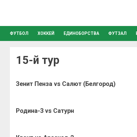
ФУТБОЛ
ХОККЕЙ
ЕДИНОБОРСТВА
ФУТЗАЛ
15-й тур
Зенит Пенза vs Салют (Белгород)
Родина-3 vs Сатурн