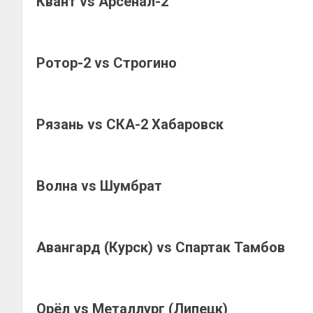
Квант vs Арсенал-2
Ротор-2 vs Строгино
Рязань vs СКА-2 Хабаровск
Волна vs Шумбрат
Авангард (Курск) vs Спартак Тамбов
Орёл vs Металлург (Липецк)