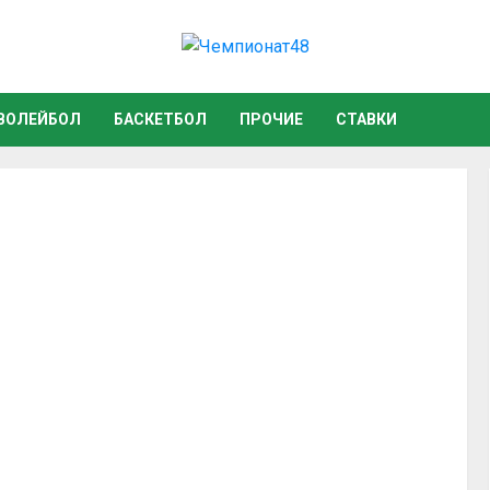
ВОЛЕЙБОЛ
БАСКЕТБОЛ
ПРОЧИЕ
СТАВКИ