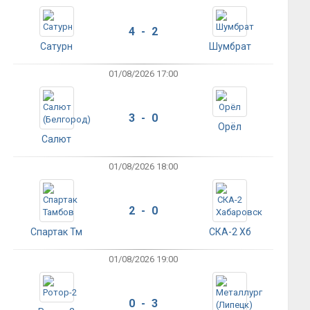
4 - 2
Сатурн
Шумбрат
01/08/2026 17:00
3 - 0
Орёл
Салют
01/08/2026 18:00
2 - 0
Спартак Тм
СКА-2 Хб
01/08/2026 19:00
0 - 3