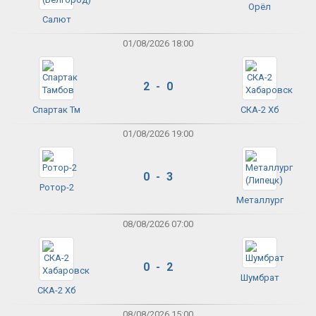
Орёл
Салют
01/08/2026 18:00
2 - 0
Спартак Тм
СКА-2 Хб
01/08/2026 19:00
0 - 3
Ротор-2
Металлург
08/08/2026 07:00
0 - 2
Шумбрат
СКА-2 Хб
08/08/2026 15:00