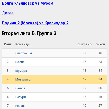
Волга Ульяновск vs Муром
Далее
Родина-2 (Москва) vs Краснодар-2
Вторая лига Б. Группа 3
Ранг
Команды
Сыграно
Очков
1
17
46
Спартак Тм
2
17
43
Волна
3
18
35
Шумбрат
4
17
34
Металлург
5
17
30
Салют
6
17
28
Сатурн
7
16
27
Рязань