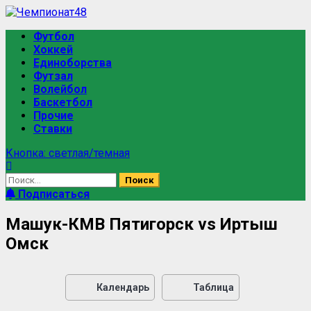
Футбол
Хоккей
Единоборства
Футзал
Волейбол
Баскетбол
Прочие
Ставки
Кнопка: светлая/темная
Подписаться
Машук-КМВ Пятигорск vs Иртыш
Омск
Календарь
Таблица