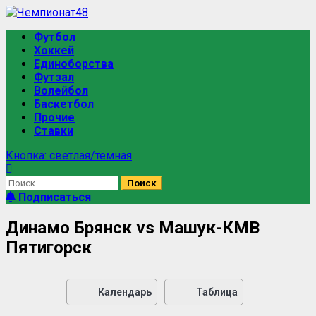
Футбол
Хоккей
Единоборства
Футзал
Волейбол
Баскетбол
Прочие
Ставки
Кнопка: светлая/темная
Подписаться
Динамо Брянск vs Машук-КМВ
Пятигорск
Календарь
Таблица