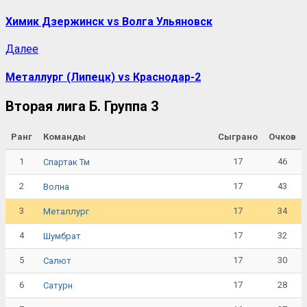
Химик Дзержинск vs Волга Ульяновск
Далее
Металлург (Липецк) vs Краснодар-2
Вторая лига Б. Группа 3
Ранг
Команды
Сыграно
Очков
1
17
46
Спартак Тм
2
17
43
Волна
3
17
34
Металлург
4
17
32
Шумбрат
5
17
30
Салют
6
17
28
Сатурн