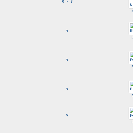
0 - 3
v
v
v
v