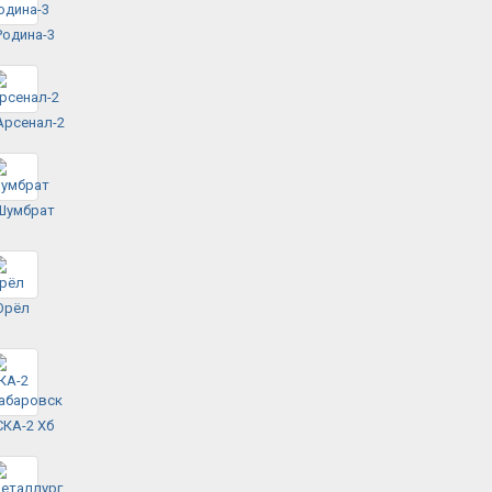
Родина-3
Арсенал-2
Шумбрат
Орёл
СКА-2 Хб