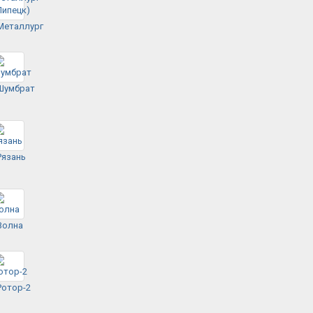
Металлург
Шумбрат
Рязань
Волна
Ротор-2