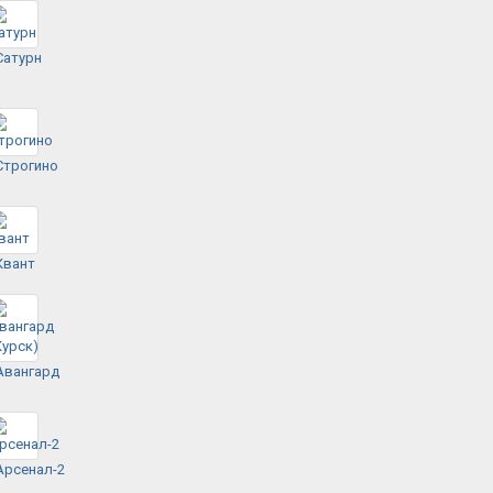
Сатурн
Строгино
Квант
Авангард
Арсенал-2