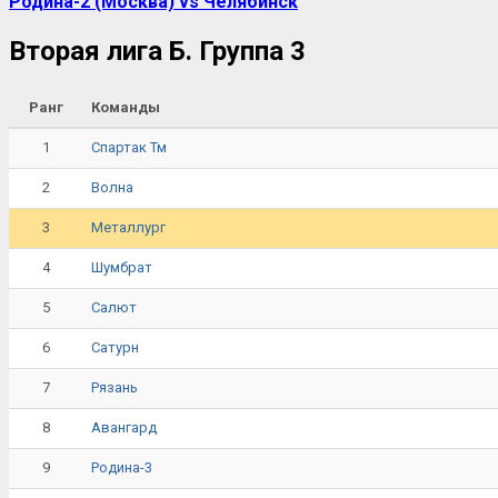
Родина-2 (Москва) vs Челябинск
Вторая лига Б. Группа 3
Ранг
Команды
1
Спартак Тм
2
Волна
3
Металлург
4
Шумбрат
5
Салют
6
Сатурн
7
Рязань
8
Авангард
9
Родина-3