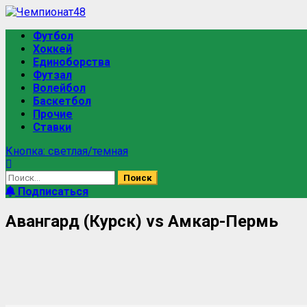
Футбол
Хоккей
Единоборства
Футзал
Волейбол
Баскетбол
Прочие
Ставки
Кнопка: светлая/темная
Подписаться
Авангард (Курск) vs Амкар-Пермь