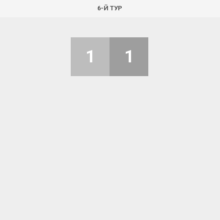
6-Й ТУР
1
1