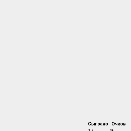
Сыграно
Очков
17
46