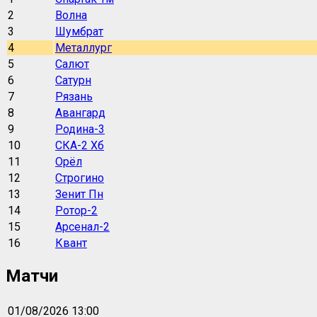
2
Волна
3
Шумбрат
4
Металлург
5
Салют
6
Сатурн
7
Рязань
8
Авангард
9
Родина-3
10
СКА-2 Хб
11
Орёл
12
Строгино
13
Зенит Пн
14
Ротор-2
15
Арсенал-2
16
Квант
Матчи
01/08/2026 13:00