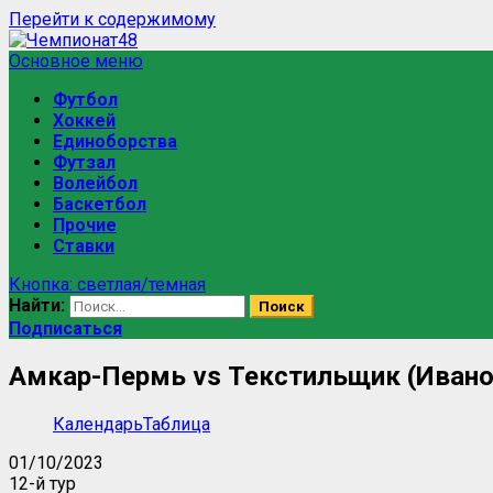
Перейти к содержимому
Основное меню
Футбол
Хоккей
Единоборства
Футзал
Волейбол
Баскетбол
Прочие
Ставки
Кнопка: светлая/темная
Найти:
Подписаться
Амкар-Пермь vs Текстильщик (Ивано
Календарь
Таблица
01/10/2023
12-й тур