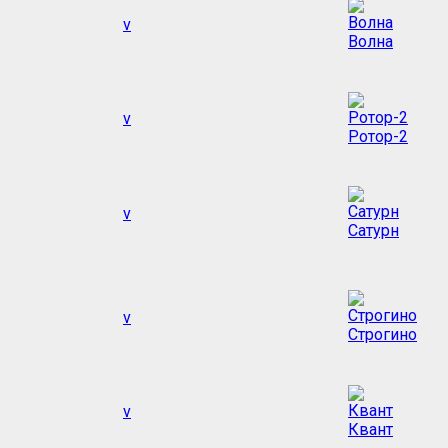
v
Волна
v
Ротор-2
v
Сатурн
v
Строгино
v
Квант