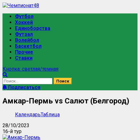
Перейти
к
Основное
Футбол
содержимому
меню
Хоккей
Единоборства
Футзал
Волейбол
Баскетбол
Прочие
Ставки
Кнопка: светлая/темная
Найти:
Подписаться
Амкар-Пермь vs Салют (Белгород)
Календарь
Таблица
28/10/2023
16-й тур