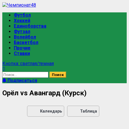
Футбол
Хоккей
Единоборства
Футзал
Волейбол
Баскетбол
Прочие
Ставки
Кнопка: светлая/темная
Подписаться
Орёл vs Авангард (Курск)
Календарь
Таблица