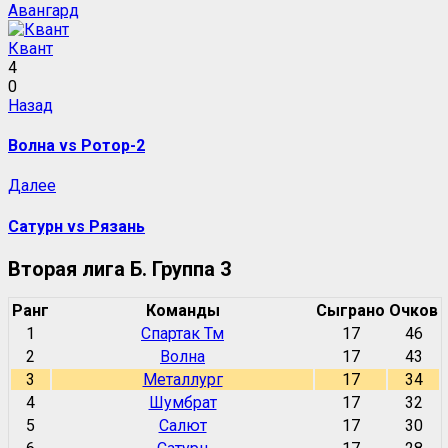
Авангард
Квант
4
0
Навигация
Предыдущая
Назад
запись:
записи
Волна vs Ротор-2
Следующая
Далее
запись:
Сатурн vs Рязань
Вторая лига Б. Группа 3
Ранг
Команды
Сыграно
Очков
1
Спартак Тм
17
46
2
Волна
17
43
3
Металлург
17
34
4
Шумбрат
17
32
5
Салют
17
30