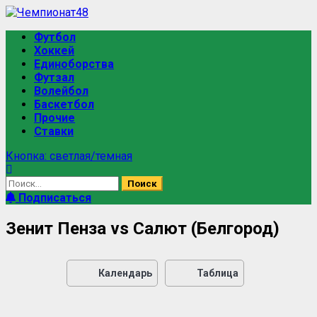
Футбол
Хоккей
Единоборства
Футзал
Волейбол
Баскетбол
Прочие
Ставки
Кнопка: светлая/темная
Подписаться
Зенит Пенза vs Салют (Белгород)
Календарь
Таблица