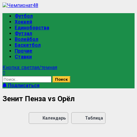
Футбол
Хоккей
Единоборства
Футзал
Волейбол
Баскетбол
Прочие
Ставки
Кнопка: светлая/темная
Подписаться
Зенит Пенза vs Орёл
Календарь
Таблица