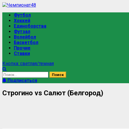
Футбол
Хоккей
Единоборства
Футзал
Волейбол
Баскетбол
Прочие
Ставки
Кнопка: светлая/темная
Подписаться
Строгино vs Салют (Белгород)