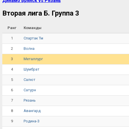
Динамо Брянск vs Рязань
Вторая лига Б. Группа 3
Ранг
Команды
1
Спартак Тм
2
Волна
3
Металлург
4
Шумбрат
5
Салют
6
Сатурн
7
Рязань
8
Авангард
9
Родина-3