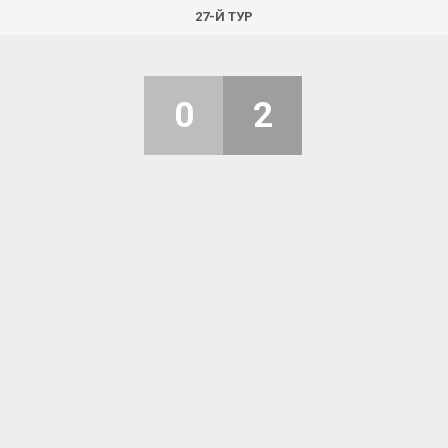
27-Й ТУР
0
2