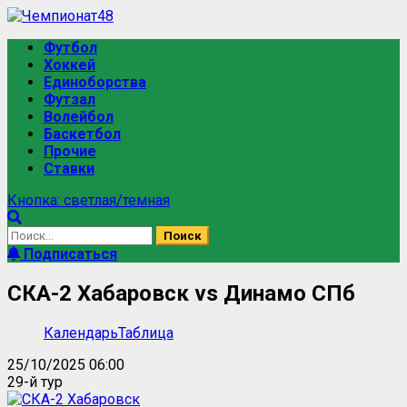
Перейти
к
Основное
Футбол
содержимому
меню
Хоккей
Единоборства
Футзал
Волейбол
Баскетбол
Прочие
Ставки
Кнопка: светлая/темная
Найти:
Подписаться
СКА-2 Хабаровск vs Динамо СПб
Календарь
Таблица
25/10/2025 06:00
29-й тур