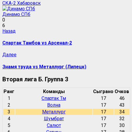
СКА-2 Хабаровск
Динамо СПб
0
6
Навигация
Предыдущая
Назад
запись:
записи
Спартак Тамбов vs Арсенал-2
Следующая
Далее
запись:
Знамя труда vs Металлург (Липецк)
Вторая лига Б. Группа 3
Ранг
Команды
Сыграно
Очков
1
Спартак Тм
17
46
2
Волна
17
43
3
Металлург
17
34
4
Шумбрат
17
32
5
Салют
17
30