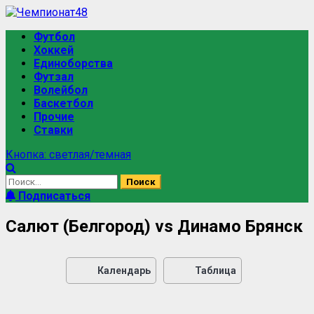
Футбол
Хоккей
Единоборства
Футзал
Волейбол
Баскетбол
Прочие
Ставки
Кнопка: светлая/темная
Подписаться
Салют (Белгород) vs Динамо Брянск
Календарь
Таблица