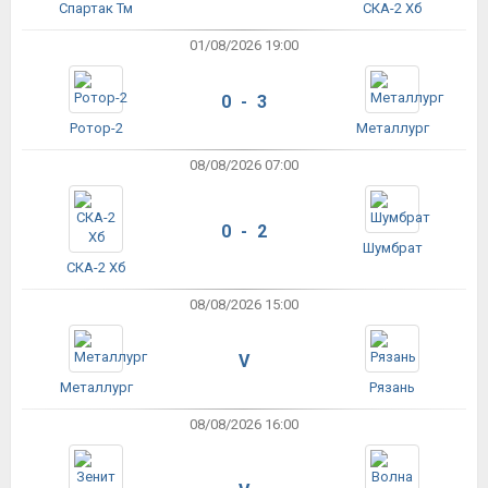
Спартак Тм
СКА-2 Хб
01/08/2026 19:00
0 - 3
Ротор-2
Металлург
08/08/2026 07:00
0 - 2
Шумбрат
СКА-2 Хб
08/08/2026 15:00
V
Металлург
Рязань
08/08/2026 16:00