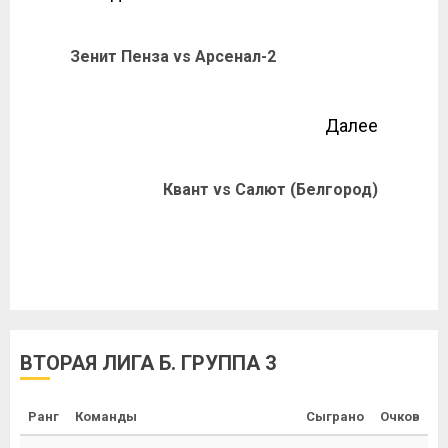
Зенит Пенза vs Арсенал-2
Далее
Квант vs Салют (Белгород)
ВТОРАЯ ЛИГА Б. ГРУППА 3
Ранг
Команды
Сыграно
Очков