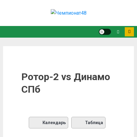
Ротор-2 vs Динамо
СПб
Календарь
Таблица