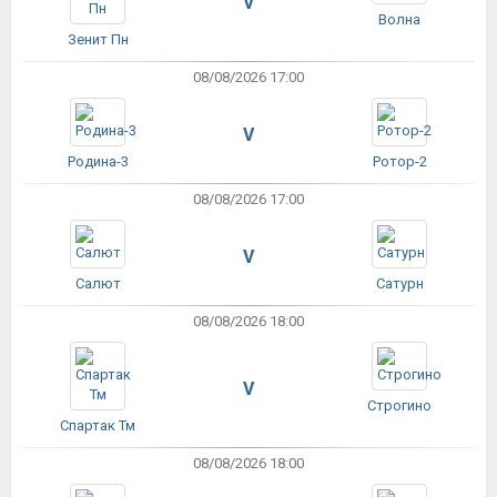
V
Волна
Зенит Пн
08/08/2026 17:00
V
Родина-3
Ротор-2
08/08/2026 17:00
V
Салют
Сатурн
08/08/2026 18:00
V
Строгино
Спартак Тм
08/08/2026 18:00