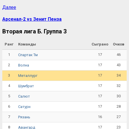
Далее
Арсенал-2 vs Зенит Пенза
Вторая лига Б. Группа 3
Ранг
Команды
Сыграно
Очков
1
17
46
Спартак Тм
2
17
43
Волна
3
17
34
Металлург
4
17
32
Шумбрат
5
17
30
Салют
6
17
28
Сатурн
7
16
27
Рязань
8
17
23
Авангард