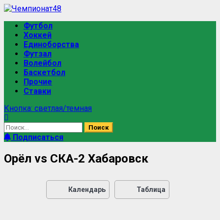
Футбол
Хоккей
Единоборства
Футзал
Волейбол
Баскетбол
Прочие
Ставки
Кнопка: светлая/темная
Подписаться
Орёл vs СКА-2 Хабаровск
Календарь
Таблица