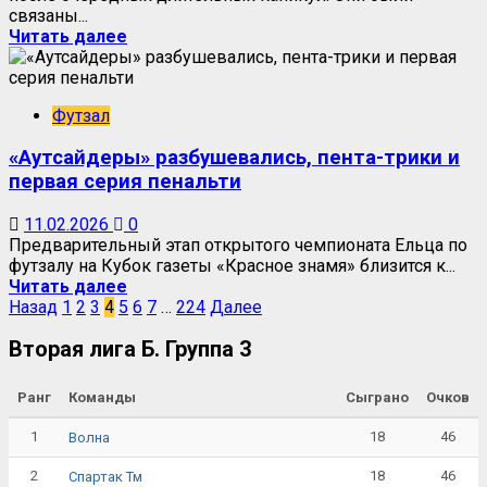
связаны...
Читать далее
Футзал
«Аутсайдеры» разбушевались, пента-трики и
первая серия пенальти
11.02.2026
0
Предварительный этап открытого чемпионата Ельца по
футзалу на Кубок газеты «Красное знамя» близится к...
Читать далее
Назад
1
2
3
4
5
6
7
…
224
Далее
Вторая лига Б. Группа 3
Ранг
Команды
Сыграно
Очков
1
18
46
Волна
2
18
46
Спартак Тм