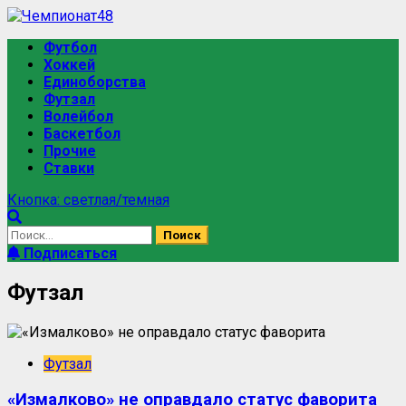
Футбол
Хоккей
Единоборства
Футзал
Волейбол
Баскетбол
Прочие
Ставки
Кнопка: светлая/темная
Подписаться
Футзал
Футзал
«Измалково» не оправдало статус фаворита