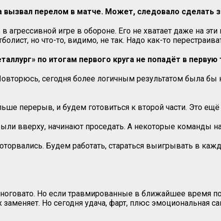
 вызвал перелом в матче. Может, следовало сделать 
в агрессивной игре в обороне. Его не хватает даже на эти
олист, но что-то, видимо, не так. Надо как-то перестраи
еталлург» по итогам первого круга не попадёт в первую 
овторюсь, сегодня более логичным результатом была бы ни
ше перерыв, и будем готовиться к второй части. Это ещё 
ыли вверху, начинают проседать. А некоторые команды на
 оторвались. Будем работать, стараться выигрывать в каж
 многовато. Но если травмированные в ближайшее время поп
 заменяет. Но сегодня удача, фарт, плюс эмоциональная са