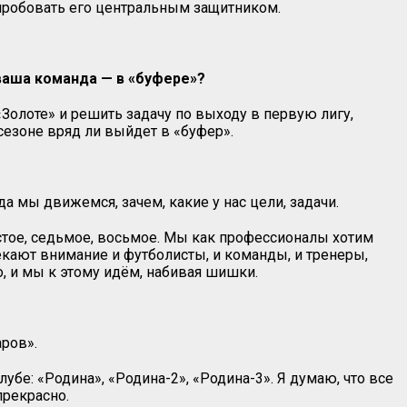
попробовать его центральным защитником.
 ваша команда — в «буфере»?
«Золоте» и решить задачу по выходу в первую лигу,
сезоне вряд ли выйдет в «буфер».
да мы движемся, зачем, какие у нас цели, задачи.
естое, седьмое, восьмое. Мы как профессионалы хотим
екают внимание и футболисты, и команды, и тренеры,
, и мы к этому идём, набивая шишки.
ров».
убе: «Родина», «Родина-2», «Родина-3». Я думаю, что все
прекрасно.