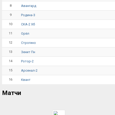
8
Авангард
9
Родина-3
10
СКА-2 Хб
11
Орёл
12
Строгино
13
Зенит Пн
14
Ротор-2
15
Арсенал-2
16
Квант
Матчи