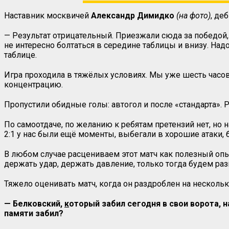
Наставник москвичей
Александр Димидко
(на фото)
, де
— Результат отрицательный. Приезжали сюда за победой, 
не интересно болтаться в середине таблицы и внизу. Над
таблице.
Игра проходила в тяжёлых условиях. Мы уже шесть часов н
концентрацию.
Пропустили обидные голы: автогол и после «стандарта». 
По самоотдаче, по желанию к ребятам претензий нет, но н
2:1 у нас были ещё моменты, выбегали в хорошие атаки, 
В любом случае расцениваем этот матч как полезный опы
держать удар, держать давление, только тогда будем раз
Тяжело оценивать матч, когда он раздроблен на несколько
— Белковский,
к
оторый забил сегодня в свои ворота, н
памяти забил?