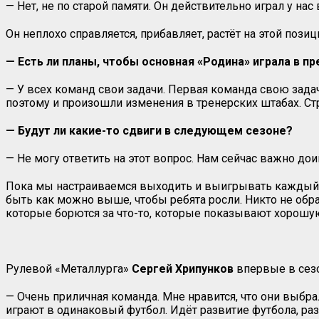
— Нет, не по старой памяти. Он действительно играл у н
Он неплохо справляется, прибавляет, растёт на этой позици
— Есть ли планы, чтобы основная «Родина» играла в пр
— У всех команд свои задачи. Первая команда свою задач
поэтому и произошли изменения в тренерских штабах. Стр
— Будут ли какие-то сдвиги в следующем сезоне?
— Не могу ответить на этот вопрос. Нам сейчас важно дои
Пока мы настраиваемся выходить и выигрывать каждый ма
быть как можно выше, чтобы ребята росли. Никто не обр
которые борются за что-то, которые показывают хорошую 
Рулевой «Металлурга»
Сергей Хрипунков
впервые в сезо
— Очень приличная команда. Мне нравится, что они выбрал
играют в одинаковый футбол. Идёт развитие футбола, разв