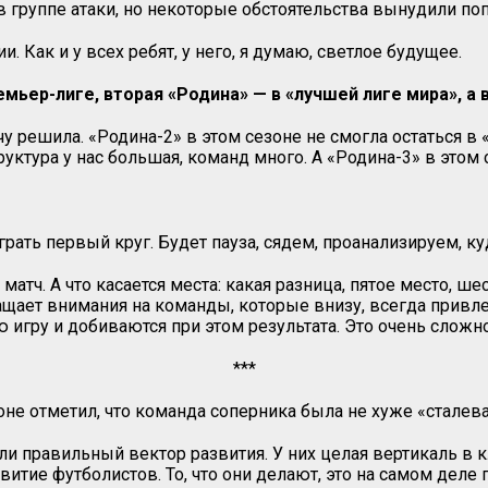
ас в группе атаки, но некоторые обстоятельства вынудили 
и. Как и у всех ребят, у него, я думаю, светлое будущее.
емьер-лиге, вторая «Родина» — в «лучшей лиге мира», а
у решила. «Родина-2» в этом сезоне не смогла остаться в 
уктура у нас большая, команд много. А «Родина-3» в этом 
грать первый круг. Будет пауза, сядем, проанализируем, ку
тч. А что касается места: какая разница, пятое место, ш
ащает внимания на команды, которые внизу, всегда привл
игру и добиваются при этом результата. Это очень сложно
***
не отметил, что команда соперника была не хуже «сталева
и правильный вектор развития. У них целая вертикаль в кл
итие футболистов. То, что они делают, это на самом деле 