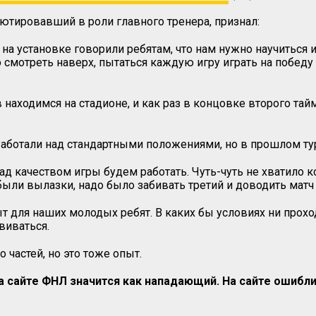
бютировавший в роли главного тренера, признал:
на установке говорили ребятам, что нам нужно научиться 
о смотреть наверх, пытаться каждую игру играть на побед
аходимся на стадионе, и как раз в концовке второго тайма
Работали над стандартными положениями, но в прошлом тур
ад качеством игры будем работать. Чуть-чуть не хватило ко
были вылазки, надо было забивать третий и доводить матч
т для наших молодых ребят. В каких бы условиях ни прохо
виваться.
 частей, но это тоже опыт.
а сайте ФНЛ значится как нападающий. На сайте ошиблис