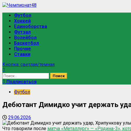
Футбол
Хоккей
Единоборства
Футзал
Волейбол
Баскетбол
Прочие
Ставки
Кнопка: светлая/темная
Подписаться
Футбол
Дебютант Димидко учит держать уда
29.06.2026
Что говорили после
матча «Металлург» — «Родина-3», ко