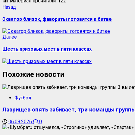
Материал прочитали:
122
Назад
Экватор близок, фавориты готовятся к битве
Далее
Шесть призовых мест в пяти классах
Похожие новости
Футбол
Лаврищев опять забивает, три команды группы
06.08.2026
0