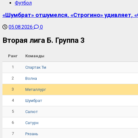
Футбол
«Шумбрат» отшумелся, «Строгино» удивляет, «С
05.08.2026
0
Вторая лига Б. Группа 3
Ранг
Команды
1
Спартак Тм
2
Волна
3
Металлург
4
Шумбрат
5
Салют
6
Сатурн
7
Рязань