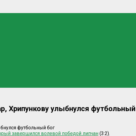
р, Хрипункову улыбнулся футбольный
торый завершился волевой победой липчан
(3:2).