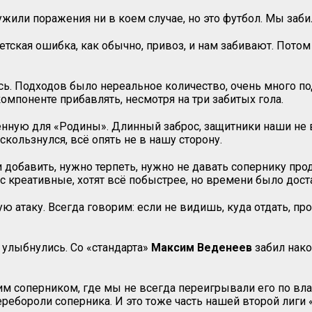
жили поражения ни в коем случае, но это футбол. Мы заби
етская ошибка, как обычно, привоз, и нам забивают. Пото
сь. Подходов было нереальное количество, очень много п
компоненте прибавлять, несмотря на три забитых гола.
твенную для «Родины». Длинный заброс, защитники наши не
кользнулся, всё опять не в нашу сторону.
 добавить, нужно терпеть, нужно не давать сопернику прод
ас креативные, хотят всё побыстрее, но времени было дост
атаку. Всегда говорим: если не видишь, куда отдать, про
м улыбнулись. Со «стандарта»
Максим Веденеев
забил нако
шим соперником, где мы не всегда переигрывали его по вл
ребороли соперника. И это тоже часть нашей второй лиги «