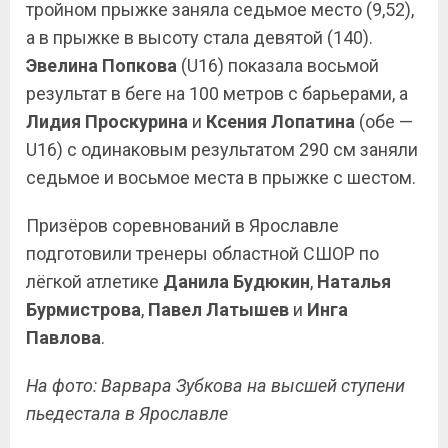
тройном прыжке заняла седьмое место (9,52),
а в прыжке в высоту стала девятой (140).
Эвелина
Попкова
(U16) показала восьмой
результат в беге на 100 метров с барьерами, а
Лидия Проскурина
и
Ксения Лопатина
(обе —
U16) с одинаковым результатом 290 см заняли
седьмое и восьмое места в прыжке с шестом.
Призёров соревнований в Ярославле
подготовили тренеры областной СШОР по
лёгкой атлетике
Данила Будюкин
,
Наталья
Бурмистрова
,
Павел Латышев
и
Инга
Павлова
.
На фото: Варвара Зубкова на высшей ступени
пьедестала в Ярославле