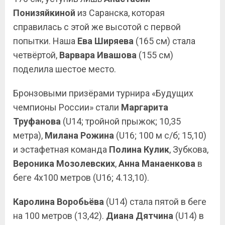
Понизяйкиной
из Саранска, которая
справилась с этой же высотой с первой
попытки. Наша
Ева Ширяева
(165 см) стала
четвёртой,
Варвара Ивашова
(155 см)
поделила шестое место.
Бронзовыми призёрами турнира «Будущих
чемпионы России» стали
Маргарита
Труфанова
(U14; тройной прыжок; 10,35
метра),
Милана Рожина
(U16; 100 м с/б; 15,10)
и эстафетная команда
Полина
Кулик
, Зубкова,
Вероника Мозолевских
,
Анна
Манаенкова
в
беге 4х100 метров (U16; 4.13,10).
Каролина Воробьёва
(U14) стала пятой в беге
на 100 метров (13,42).
Диана Дятчина
(U14) в