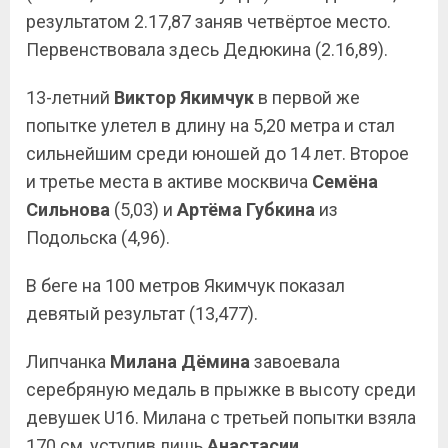
результатом 2.17,87 заняв четвёртое место.
Первенствовала здесь Дедюкина (2.16,89).
13-летний
Виктор Якимчук
в первой же
попытке улетел в длину на 5,20 метра и стал
сильнейшим среди юношей до 14 лет. Второе
и третье места в активе москвича
Семёна
Сильнова
(5,03) и
Артёма Губкина
из
Подольска (4,96).
В беге на 100 метров Якимчук показал
девятый результат (13,477).
Липчанка
Милана Дёмина
завоевала
серебряную медаль в прыжке в высоту среди
девушек U16. Милана с третьей попытки взяла
170 см, уступив лишь
Анастасии