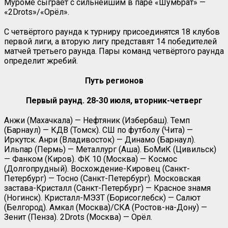
Муроме сыграет с сильнейшим в паре «Шумбрат» —
«2Drots»/«Орёл».
С четвёртого раунда к турниру присоединятся 18 клубов
первой лиги, а вторую лигу представят 14 победителей
матчей третьего раунда. Пары команд четвёртого раунда
определит жребий.
Путь регионов
Первый раунд. 28-30 июля, вторник-четверг
Анжи (Махачкала) — Нефтяник (Избербаш). Темп
(Барнаул) — КДВ (Томск). СШ по футболу (Чита) —
Иркутск. Анри (Владивосток) — Динамо (Барнаул).
Ильпар (Пермь) — Металлург (Аша). БоМиК (Цивильск)
— Фанком (Киров). ФК 10 (Москва) — Космос
(Долгопрудный). Восхождение-Кировец (Санкт-
Петербург) — Тосно (Санкт-Петербург). Московская
застава-Кристалл (Санкт-Петербург) — Красное знамя
(Ногинск). Кристалл-МЭЗТ (Борисоглебск) — Салют
(Белгород). Амкал (Москва)/СКА (Ростов-на-Дону) —
Зенит (Пенза). 2Drots (Москва) — Орёл.