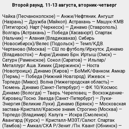
Второй раунд. 11-13 августа, вторник-четверг
Чайка (Песчанокопское) — Анжи/Нефтяник. Ангушт
(Назрань) — Дружба (Майкоп). Астрахань — Машук-КМВ
(Пятигорск). Нарт (Черкесск) — Динамо (Ставрополь).
Волгарь (Астрахань) — Победа (Хасавюрт). Спартак
(Нальчик) — Алания (Владикавказ). Сибирь
(Новосибирск)/Велес (Подольск) — Темп/КДВ.
Чертаново (Москва) — СШ по футболу/Иркутск. Динамо
(Владивосток) — Анри/Динамо Брн. Иртыш (Омск) —
Сатурн (Раменское). Сокол (Саратов) — Ильпар/
Металлург Аша. Химик (Дзержинск) — Носта
(Новотроицк). Динамо (Киров) — БоМиК/Фанком. Амкар
(Пермь) — Победа (Нижний Новгород). Ижевск —
Торпедо (Миасс). Волна (Нижегородская область) —
Тюмень. Динамо (Санкт-Петербург) — ФК 10/Космос.
Динамо (Вологда) — Тверь. Череповец — Восхождение-
Кировец/Тосно. Звезда (Санкт-Петербург) — Луки-
Энергия (Великие Луки). Динамо (Брянск) — Московская
застава-Кристалл/Красное знамя. Строгино (Москва) —
Торпедо (Владимир). Калуга — Искра (Смоленск).
Авангард (Курск) — Кристалл-МЭЗТ/Салют. Спартак
(Тамбов) — Амкал/СКА Р/Зенит /Пн. Квант (Обнинск) —