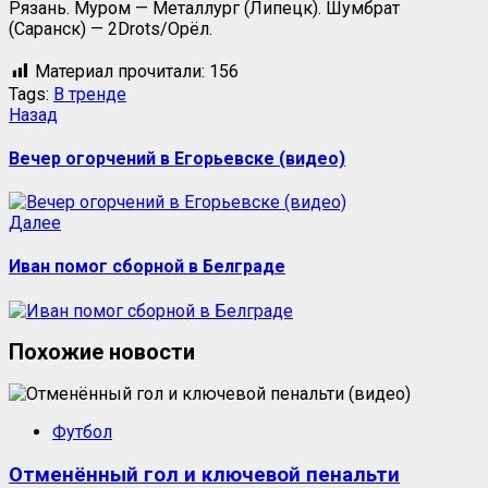
Рязань. Муром — Металлург (Липецк). Шумбрат
(Саранск) — 2Drots/Орёл.
Материал прочитали:
156
Tags:
В тренде
Навигация
Предыдущая
Назад
запись:
записи
Вечер огорчений в Егорьевске (видео)
Следующая
Далее
запись:
Иван помог сборной в Белграде
Похожие новости
Футбол
Отменённый гол и ключевой пенальти