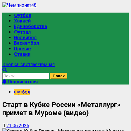
Перейти
к
Основное
Футбол
содержимому
меню
Хоккей
Единоборства
Футзал
Волейбол
Баскетбол
Прочие
Ставки
Кнопка: светлая/темная
Найти:
Подписаться
Футбол
Старт в Кубке России «Металлург»
примет в Муроме (видео)
21.06.2026