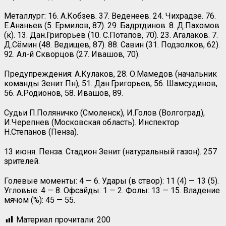
Металлург: 16. А.Кобзев. 37. Веденеев. 24. Чихрадзе. 76.
Е.Ананьев (5. Ермилов, 87). 29. Бадртдинов. 8. Д.Пахомов
(к). 13. Дан.Григорьев (10. С.Потапов, 70). 23. Агалаков. 7.
Д.Сёмин (48. Ведищев, 87). 88. Савин (31. Подзолков, 62).
92. Ал-й Скворцов (27. Ивашов, 70).
Предупреждения: А.Кулаков, 28. О.Мамедов (начальник
команды Зенит Пн), 51. Дан.Григорьев, 56. Шамсудинов,
56. А.Родионов, 58. Ивашов, 89.
Судьи П.Поляничко (Смоленск), И.Голов (Волгоград),
И.Черепнев (Московская область). Инспектор
Н.Степанов (Пенза).
13 июня. Пенза. Стадион Зенит (натуральный газон). 257
зрителей.
Голевые моменты: 4 — 6. Удары (в створ): 11 (4) — 13 (5).
Угловые: 4 — 8. Офсайды: 1 — 2. Фолы: 13 — 15. Владение
мячом (%): 45 — 55.
Материал прочитали:
200