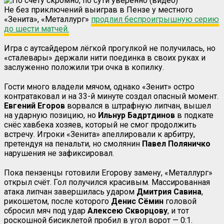
Не без приключений выиграв в Пензе у местного
«Зенита», «Металлург»
продлил беспроигрышную серию
до шести матчей.
Игра с аутсайдером лёгкой прогулкой не получилась, но
«сталевары» держали нити поединка в своих руках и
заслуженно положили три очка в копилку.
Гости много владели мячом, однако «Зенит» остро
контратаковал и на 33-й минуте создал опасный момент.
Евгений
Егоров
ворвался в штрафную липчан, вышел
на ударную позицию, но
Ильнур Бадртдинов
в подкате
снёс хавбека хозяев, который не смог продолжить
встречу. Игроки «Зенита» апеллировали к арбитру,
претендуя на пенальти, но смолянин
Павел Поляничко
нарушения не зафиксировал.
Пока пензенцы готовили Егорову замену, «Металлург»
открыл счёт. Гол получился красивым. Массированная
атака липчан завершилась ударом
Дмитрия
Савина
,
рикошетом, после которого
Денис
Сёмин
головой
сбросил мяч под удар
Алексею
Скворцову
, и тот
роскошной бисиклетой пробил в угол ворот — 0:1.