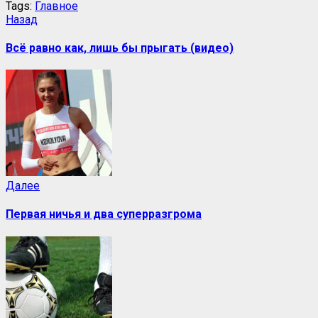
Tags:
Главное
Назад
Всё равно как, лишь бы прыгать (видео)
Далее
Первая ничья и два суперразгрома