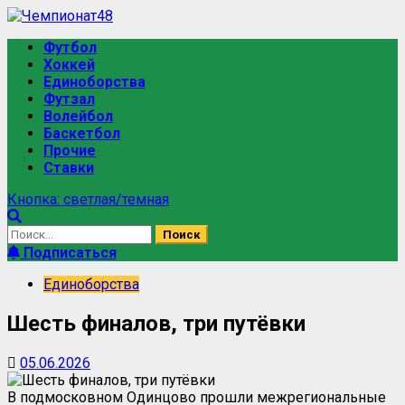
Футбол
Хоккей
Единоборства
Футзал
Волейбол
Баскетбол
Прочие
Ставки
Кнопка: светлая/темная
Подписаться
Единоборства
Шесть финалов, три путёвки
05.06.2026
В подмосковном Одинцово прошли межрегиональные