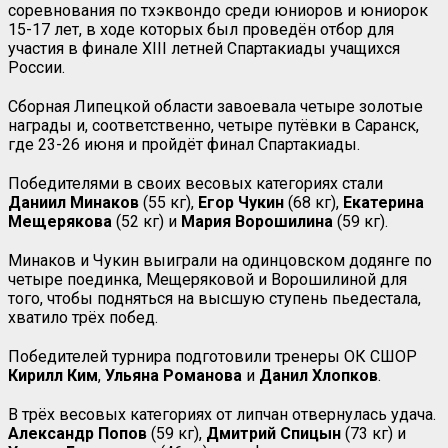
соревнования по тхэквондо среди юниоров и юниорок
15-17 лет, в ходе которых был проведён отбор для
участия в финале XIII летней Спартакиады учащихся
России.
Сборная Липецкой области завоевала четыре золотые
награды и, соответственно, четыре путёвки в Саранск,
где 23-26 июня и пройдёт финал Спартакиады.
Победителями в своих весовых категориях стали
Даниил Минаков
(55 кг),
Егор
Чукин
(68 кг),
Екатерина
Мещерякова
(52 кг) и
Мария
Ворошилина
(59 кг).
Минаков и Чукин выиграли на одинцовском додянге по
четыре поединка, Мещеряковой и Ворошилиной для
того, чтобы подняться на высшую ступень пьедестала,
хватило трёх побед.
Победителей турнира подготовили тренеры ОК СШОР
Кирилл Ким
,
Ульяна Романова
и
Данил Хлопков
.
В трёх весовых категориях от липчан отвернулась удача.
Александр Попов
(59 кг),
Дмитрий Спицын
(73 кг) и