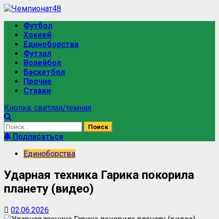
Футбол
Хоккей
Единоборства
Футзал
Волейбол
Баскетбол
Прочие
Ставки
Кнопка: светлая/темная
Подписаться
Единоборства
Ударная техника Гарика покорила
планету (видео)
02.06.2026