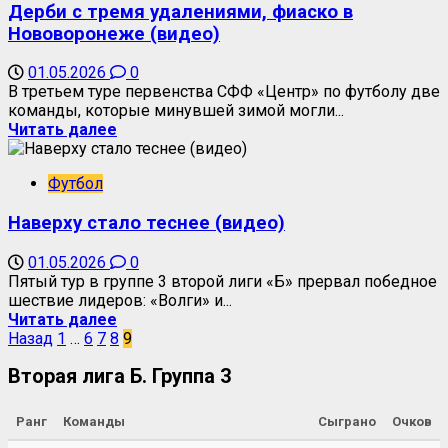
Дерби с тремя удалениями, фиаско в
Нововоронеже (видео)
01.05.2026
0
В третьем туре первенства СФФ «Центр» по футболу две
команды, которые минувшей зимой могли...
Читать далее
Футбол
Наверху стало теснее (видео)
01.05.2026
0
Пятый тур в группе 3 второй лиги «Б» прервал победное
шествие лидеров: «Волги» и...
Читать далее
Назад
1
…
6
7
8
9
Вторая лига Б. Группа 3
Ранг
Команды
Сыграно
Очков