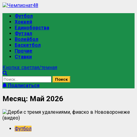
Футбол
Хоккей
Единоборства
Футзал
Волейбол
Баскетбол
Прочие
Ставки
Кнопка: светлая/темная
Подписаться
Месяц:
Май 2026
Футбол