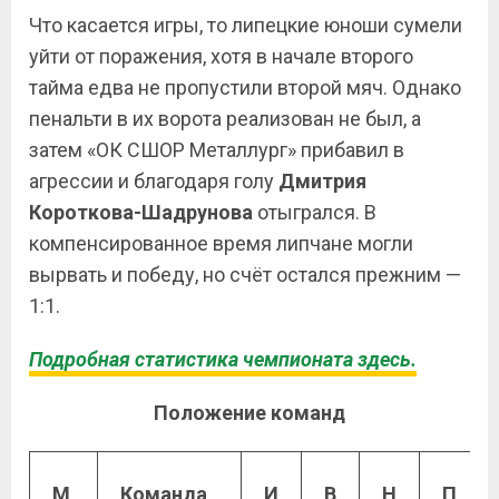
Что касается игры, то липецкие юноши сумели
уйти от поражения, хотя в начале второго
тайма едва не пропустили второй мяч. Однако
пенальти в их ворота реализован не был, а
затем «ОК СШОР Металлург» прибавил в
агрессии и благодаря голу
Дмитрия
Короткова-Шадрунова
отыгрался. В
компенсированное время липчане могли
вырвать и победу, но счёт остался прежним —
1:1.
Подробная статистика чемпионата здесь.
Положение команд
М
Команда
И
В
Н
П