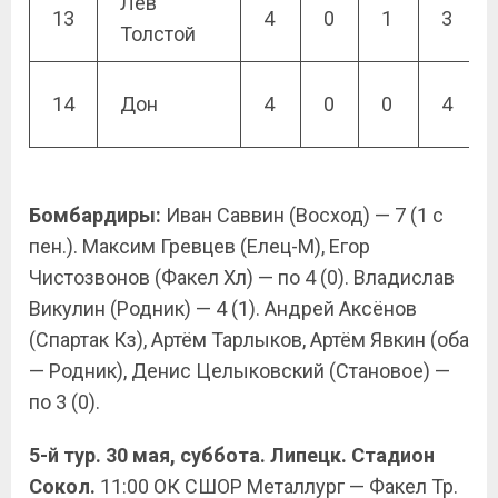
Лев
13
4
0
1
3
Толстой
14
Дон
4
0
0
4
Бомбардиры:
Иван Саввин (Восход) — 7 (1 с
пен.). Максим Гревцев (Елец-М), Егор
Чистозвонов (Факел Хл) — по 4 (0). Владислав
Викулин (Родник) — 4 (1). Андрей Аксёнов
(Спартак Кз), Артём Тарлыков, Артём Явкин (оба
— Родник), Денис Целыковский (Становое) —
по 3 (0).
5-й тур. 30 мая, суббота. Липецк. Стадион
Сокол.
11:00 ОК СШОР Металлург — Факел Тр.