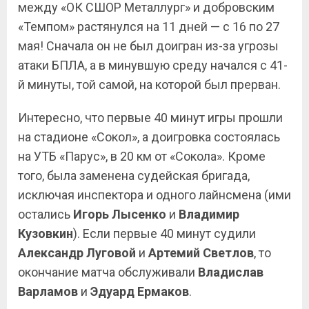
между «ОК СШОР Металлург» и добровским
«Темпом» растянулся на 11 дней — с 16 по 27
мая! Сначала он не был доигран из-за угрозы
атаки БПЛА, а в минувшую среду начался с 41-
й минуты, той самой, на которой был прерван.
Интересно, что первые 40 минут игры прошли
на стадионе «Сокол», а доигровка состоялась
на УТБ «Парус», в 20 км от «Сокола». Кроме
того, была заменена судейская бригада,
исключая инспектора и одного лайнсмена (ими
остались
Игорь Лысенко
и
Владимир
Кузовкин
). Если первые 40 минут судили
Александр Луговой
и
Артемий
Светлов
, то
окончание матча обслуживали
Владислав
Варламов
и
Эдуард
Ермаков
.