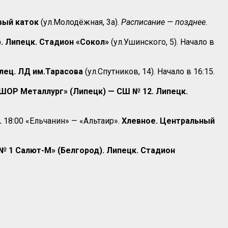
овый каток
(ул.Молодёжная, 3а).
Расписание — позднее.
. Липецк. Стадион «Сокол»
(ул.Ушинского, 5). Начало в
Елец. ЛД им.Тарасова
(ул.Спутников, 14). Начало в 16:15.
СШОР Металлург» (Липецк) — СШ № 12. Липецк.
.
18:00 «Ельчанин» — «Альтаир».
Хлевное. Центральный
№ 1 Салют-М» (Белгород). Липецк. Стадион