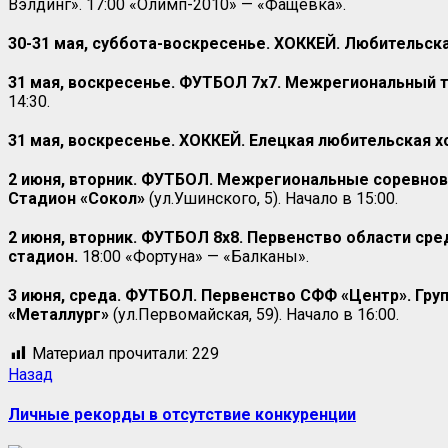
Вэлдинг». 17:00 «Олимп-2010» — «Фащёвка».
30-31 мая, суббота-воскресенье. ХОККЕЙ. Любительска
31 мая, воскресенье. ФУТБОЛ 7х7. Межрегиональный т
14:30.
31 мая, воскресенье. ХОККЕЙ. Елецкая любительская хо
2 июня, вторник. ФУТБОЛ. Межрегиональные соревнова
Стадион «Сокол»
(ул.Ушинского, 5). Начало в 15:00.
2 июня, вторник. ФУТБОЛ 8х8. Первенство области сред
стадион.
18:00 «Фортуна» — «Балканы».
3 июня, среда.
ФУТБОЛ. Первенство СФФ «Центр». Групп
«Металлург»
(ул.Первомайская, 59). Начало в 16:00.
Материал прочитали:
229
Назад
Личные рекорды в отсутствие конкуренции