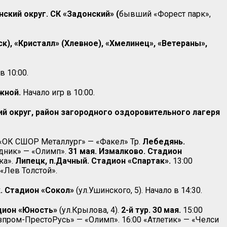
кий округ. СК «Задонский» (
бывший «Форест парк»,
), «Кристалл» (Хлевное), «Хмелинец», «Ветераны»,
в 10:00.
ежной.
Начало игр в 10:00.
й округ, район загородного оздоровительного лагеря
 «ОК СШОР Металлург» — «Факел» Тр.
Лебедянь.
дник» — «Олимп».
31 мая. Измалково. Стадион
ка».
Липецк, п.Дачный. Стадион «Спартак».
13:00
«Лев Толстой».
. Стадион «Сокол»
(ул.Ушинского, 5). Начало в 14:30.
адион «Юность»
(ул.Крылова, 4).
2-й тур. 30 мая.
15:00
зпром-ПрестоРусь» — «Олимп». 16:00 «Атлетик» — «Челси