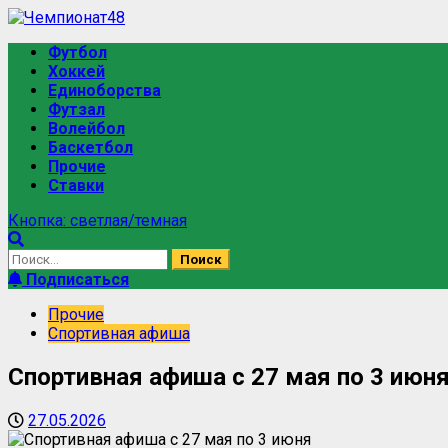
Футбол
Хоккей
Единоборства
Футзал
Волейбол
Баскетбол
Прочие
Ставки
Кнопка: светлая/темная
Подписаться
Прочие
Спортивная афиша
Спортивная афиша с 27 мая по 3 июн
27.05.2026