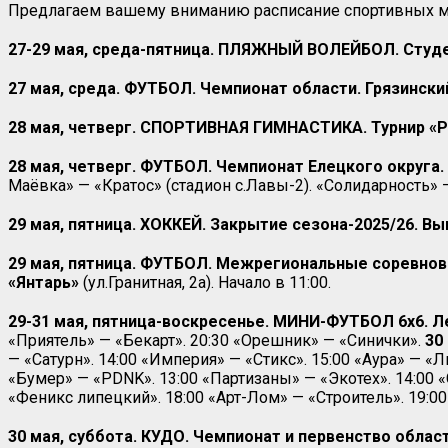
Предлагаем вашему вниманию расписание спортивных ме
27-29 мая, среда-пятница.
ПЛЯЖНЫЙ ВОЛЕЙБОЛ. Студен
27 мая, среда. ФУТБОЛ. Чемпионат области. Грязинский
28 мая, четверг. СПОРТИВНАЯ ГИМНАСТИКА. Турнир «Р
28 мая, четверг. ФУТБОЛ. Чемпионат Елецкого округа. 
Маёвка» — «Кратос» (стадион с.Лавы-2). «Солидарность» —
29 мая, пятница. ХОККЕЙ. Закрытие сезона-2025/26. В
29 мая, пятница.
ФУТБОЛ. Межрегиональные соревновани
«Янтарь»
(ул.Гранитная, 2а). Начало в 11:00.
29-31 мая, пятница-воскресенье. МИНИ-ФУТБОЛ 6х6. 
«Приятель» — «Бекарт». 20:30 «Орешник» — «Синички».
30
— «Сатурн». 14:00 «Империя» — «Стикс». 15:00 «Аура» — «
«Бумер» — «PDNK». 13:00 «Партизаны» — «Экотех». 14:00 
«Феникс липецкий». 18:00 «Арт-Лом» — «Строитель». 19:0
30 мая, суббота.
КУДО. Чемпионат и первенство облас