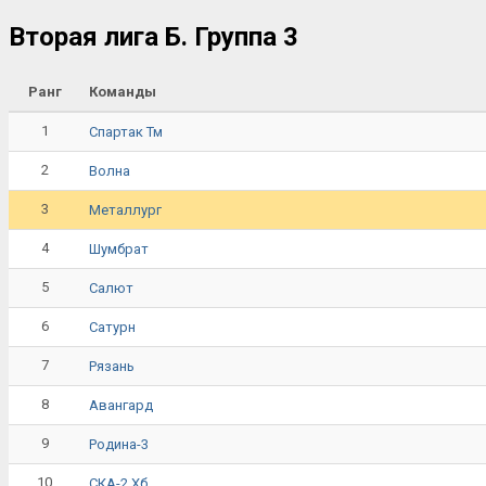
Вторая лига Б. Группа 3
Ранг
Команды
1
Спартак Тм
2
Волна
3
Металлург
4
Шумбрат
5
Салют
6
Сатурн
7
Рязань
8
Авангард
9
Родина-3
10
СКА-2 Хб