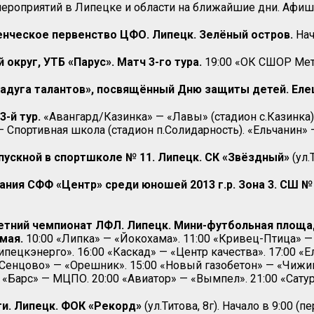
роприятий в Липецке и области на ближайшие дни. Афиша
ческое первенство ЦФО. Липецк. Зелёный остров.
Нач
 округ, УТБ «Парус».
Матч 3-го тура.
19:00 «ОК СШОР Мет
адуга талантов», посвящённый Дню защиты детей. Еле
3-й тур.
«Авангард/Казинка» — «Лавы» (стадион с.Казинка)
 Спортивная школа (стадион п.Солидарность). «Ельчанин» —
ыпускной в спортшколе № 11. Липецк. СК «Звёздный»
(ул.
я СФФ «Центр» среди юношей 2013 г.р. Зона 3. СШ № 1
Летний чемпионат ЛФЛ. Липецк. Мини-футбольная площ
 мая.
10:00 «Липка» — «Йокохама». 11:00 «Кривец-Птица» — 
Липецкэнерго». 16:00 «Каскад» — «Центр качества». 17:00 
«Сенцово» — «Орешник». 15:00 «Новый газобетон» — «Чижик
0 «Барс» — МЦПО. 20:00 «Авиатор» — «Вымпел». 21:00 «Сату
ти. Липецк. ФОК «Рекорд»
(ул.Титова, 8г). Начало в 9:00 (п