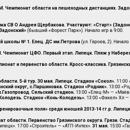
Чемпионат области на пешеходных дистанциях. Задонс
ка СВ О Андрея Щербакова. Участвуют: «Старт» (Задонск
«Задонский»
(бывший «Форест Парк»). Начало игр в 9:00.
й школы № 1. Елец. ДС им.Петрова
(ул. Героев, 2). Начало 
 Чемпионат ЦФО. Первый этап. Липецк. Пляж у Набер
нат и первенство области. Кросс-классика. Грязински
ласти. 5-й тур. 30 мая. Липецк. Стадион «Сокол».
11:00
нский округ, с.Паршиновка. Стадион «Родник».
13:00 «Ро
п.Газопровод. Сельский стадион.
13:00 «Елец-М» — «Маёв
-Колодезь. Стадион «Конь-Колодезь».
13:00 «Факел» Хл — 
ренировочные поля» среди юношей 2013-14 гг.р. Липецк
ат области. Первенство Грязинского округа. Грязи. Ст
ипецк». 17:00 «Строитель» — «АТП-Интех».
31 мая.
15:00 «Га