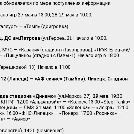
 обновляется по мере поступления информации.
ало игр 27 мая в 13:00, 28-29 мая в 10:00.
аллург» — «Темп» (доигровка).
ц. ДС им.Петрова
(ул.Героев, 2). Начало в 10:00.
. МЧС — «Казаки» (стадион п.Газопровод). «ЛФК-Елецкий/
 «Пищулино» (стадион с.Лавы-1). Начало игр в 18:00.
Терешковой, 13). Начало в 11:00.
2 (Липецк) — «АФ-синие» (Тамбов). Липецк. Стадион
адка стадиона «Динамо»
(ул.Маркса, 27).
29 мая.
19:30
КПРФ. 12:00 «Альфатрэйл» — «Колос». 13:00 «Steel Tanks»
«Елецкий» — ЛМЗ.
31 мая.
11:00 «Зелёнка» — «Искра». 12:00
». 16:00 «ФНС-Липецк» — «Покер». 17:00 «Росинка» —
рн» — «Авиор».
ервенство), 14:30 (чемпионат).