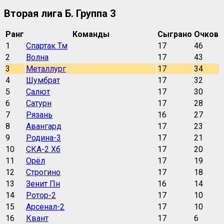
Вторая лига Б. Группа 3
Ранг
Команды
Сыграно
Очков
1
Спартак Тм
17
46
2
Волна
17
43
3
Металлург
17
34
4
Шумбрат
17
32
5
Салют
17
30
6
Сатурн
17
28
7
Рязань
16
27
8
Авангард
17
23
9
Родина-3
17
21
10
СКА-2 Хб
17
20
11
Орёл
17
19
12
Строгино
17
18
13
Зенит Пн
16
14
14
Ротор-2
17
10
15
Арсенал-2
17
10
16
Квант
17
6