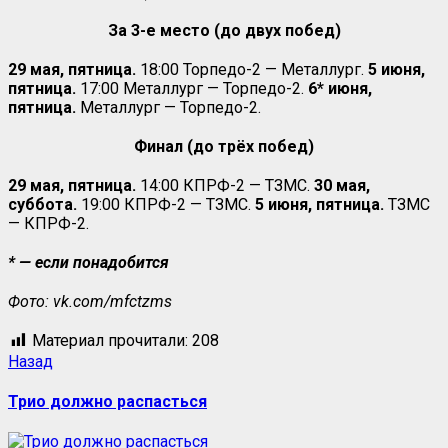
За 3-е место (до двух побед)
29 мая, пятница.
18:00 Торпедо-2 — Металлург.
5 июня,
пятница.
17:00 Металлург — Торпедо-2.
6* июня,
пятница.
Металлург — Торпедо-2.
Финал (до трёх побед)
29 мая, пятница.
14:00 КПРФ-2 — ТЗМС.
30 мая,
суббота.
19:00 КПРФ-2 — ТЗМС.
5 июня, пятница.
ТЗМС
— КПРФ-2.
* — если понадобится
Фото: vk.com/mfctzms
Материал прочитали:
208
Навигация
Предыдущая
Назад
запись:
записи
Трио должно распасться