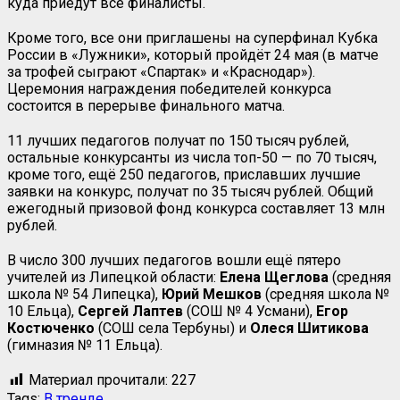
куда приедут все финалисты.
Кроме того, все они приглашены на суперфинал Кубка
России в «Лужники», который пройдёт 24 мая (в матче
за трофей сыграют «Спартак» и «Краснодар»).
Церемония награждения победителей конкурса
состоится в перерыве финального матча.
11 лучших педагогов получат по 150 тысяч рублей,
остальные конкурсанты из числа топ-50 — по 70 тысяч,
кроме того, ещё 250 педагогов, приславших лучшие
заявки на конкурс, получат по 35 тысяч рублей. Общий
ежегодный призовой фонд конкурса составляет 13 млн
рублей.
В число 300 лучших педагогов вошли ещё пятеро
учителей из Липецкой области:
Елена
Щеглова
(средняя
школа № 54 Липецка),
Юрий Мешков
(средняя школа №
10 Ельца),
Сергей Лаптев
(СОШ № 4 Усмани),
Егор
Костюченко
(СОШ села Тербуны) и
Олеся
Шитикова
(гимназия № 11 Ельца).
Материал прочитали:
227
Tags:
В тренде