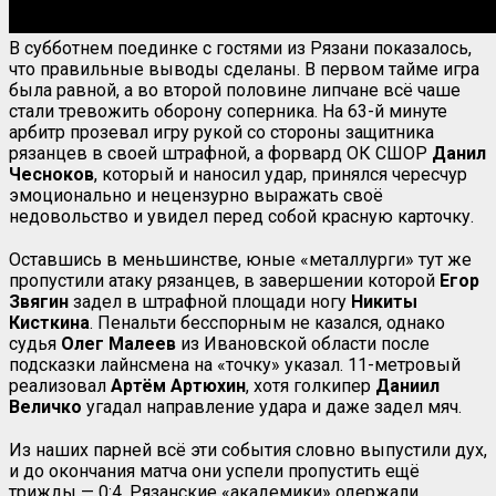
В субботнем поединке с гостями из Рязани показалось,
что правильные выводы сделаны. В первом тайме игра
была равной, а во второй половине липчане всё чаше
стали тревожить оборону соперника. На 63-й минуте
арбитр прозевал игру рукой со стороны защитника
рязанцев в своей штрафной, а форвард ОК СШОР
Данил
Чесноков
, который и наносил удар, принялся чересчур
эмоционально и нецензурно выражать своё
недовольство и увидел перед собой красную карточку.
Оставшись в меньшинстве, юные «металлурги» тут же
пропустили атаку рязанцев, в завершении которой
Егор
Звягин
задел в штрафной площади ногу
Никиты
Кисткина
. Пенальти бесспорным не казался, однако
судья
Олег
Малеев
из Ивановской области после
подсказки лайнсмена на «точку» указал. 11-метровый
реализовал
Артём Артюхин
, хотя голкипер
Даниил
Величко
угадал направление удара и даже задел мяч.
Из наших парней всё эти события словно выпустили дух,
и до окончания матча они успели пропустить ещё
трижды — 0:4. Рязанские «академики» одержали