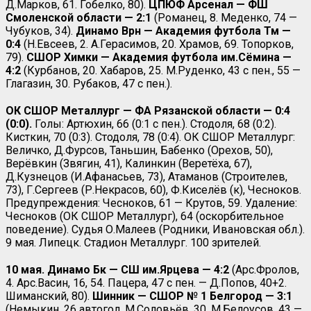
Д.Марков, 61. Гобелко, 80).
ЦПЮФ Арсенал — ФШ
Смоленской области — 2:1
(Романец, 8. Меденко, 74 —
Чубуков, 34).
Динамо Врн — Академия футбола Тм —
0:4
(Н.Евсеев, 2. А.Герасимов, 20. Храмов, 69. Топорков,
79).
СШОР Химки — Академия футбола им.Сёмина —
4:2
(Курбанов, 20. Хабаров, 25. М.Руденко, 43 с пен., 55 —
Глагазин, 30. Рубаков, 47 с пен.).
ОК СШОР Металлург — ФА Рязанской области — 0:4
(0:0).
Голы: Артюхин, 66 (0:1 с пен.). Стодоля, 68 (0:2).
Кисткин, 70 (0:3). Стодоля, 78 (0:4). ОК СШОР Металлург:
Величко, Д.Фурсов, Таньшин, Бабенко (Орехов, 50),
Верёвкин (Звягин, 41), Калинкин (Веретёха, 67),
Д.Кузнецов (И.Афанасьев, 73), Атаманов (Строителев,
73), Г.Сергеев (Р.Некрасов, 60), Ф.Киселёв (к), Чесноков.
Предупреждения: Чесноков, 61 — Крутов, 59. Удаление:
Чесноков (ОК СШОР Металлург), 64 (оскорбительное
поведение). Судья О.Малеев (Родники, Ивановская обл.).
9 мая. Липецк. Стадион Металлург. 100 зрителей.
10 мая. Динамо Бк — СШ им.Ярцева — 4:2
(Арс.Фролов,
4. Арс.Васин, 16, 54. Пацера, 47 с пен. — Д.Попов, 40+2.
Шиманский, 80).
Шинник — СШОР № 1 Белгород — 3:1
(Немыкин, 26 автогол. М.Соловьёв, 30. М.Белоусов, 43 —