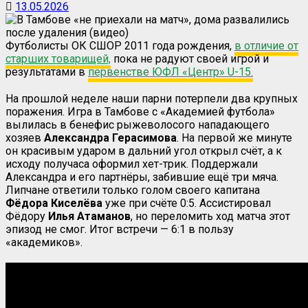
13.05.2026
Футболисты ОК СШОР 2011 года рождения,
в отличие от
старших товарищей,
пока не радуют своей игрой и
результатами в
первенстве ЮФЛ «Центр» U-15.
На прошлой неделе наши парни потерпели два крупных
поражения. Игра в Тамбове с «Академией футбола»
вылилась в бенефис рыжеволосого нападающего
хозяев
Александра Герасимова
. На первой же минуте
он красивым ударом в дальний угол открыл счёт, а к
исходу получаса оформил хет-трик. Поддержали
Александра и его партнёры, забившие ещё три мяча.
Липчане ответили только голом своего капитана
Фёдора Киселёва
уже при счёте 0:5. Ассистировал
Фёдору
Илья Атаманов
, но переломить ход матча этот
эпизод не смог. Итог встречи — 6:1 в пользу
«академиков».