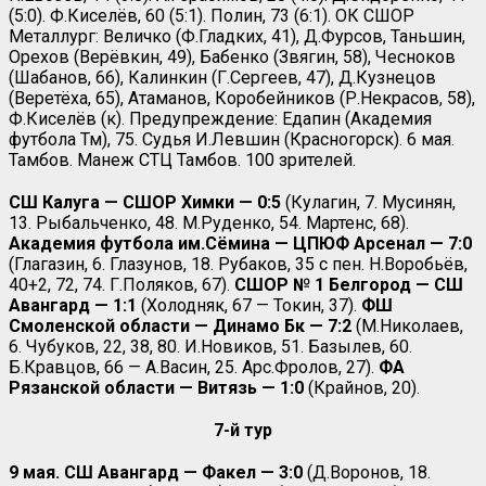
(5:0). Ф.Киселёв, 60 (5:1). Полин, 73 (6:1). ОК СШОР
Металлург: Величко (Ф.Гладких, 41), Д.Фурсов, Таньшин,
Орехов (Верёвкин, 49), Бабенко (Звягин, 58), Чесноков
(Шабанов, 66), Калинкин (Г.Сергеев, 47), Д.Кузнецов
(Веретёха, 65), Атаманов, Коробейников (Р.Некрасов, 58),
Ф.Киселёв (к). Предупреждение: Едапин (Академия
футбола Тм), 75. Судья И.Левшин (Красногорск). 6 мая.
Тамбов. Манеж СТЦ Тамбов. 100 зрителей.
СШ Калуга — СШОР Химки — 0:5
(Кулагин, 7. Мусинян,
13. Рыбальченко, 48. М.Руденко, 54. Мартенс, 68).
Академия футбола им.Сёмина — ЦПЮФ Арсенал — 7:0
(Глагазин, 6. Глазунов, 18. Рубаков, 35 с пен. Н.Воробьёв,
40+2, 72, 74. Г.Поляков, 67).
СШОР № 1 Белгород — СШ
Авангард — 1:1
(Холодняк, 67 — Токин, 37).
ФШ
Смоленской области — Динамо Бк — 7:2
(М.Николаев,
6. Чубуков, 22, 38, 80. И.Новиков, 51. Базылев, 60.
Б.Кравцов, 66 — А.Васин, 25. Арс.Фролов, 27).
ФА
Рязанской области — Витязь — 1:0
(Крайнов, 20).
7-й тур
9 мая. СШ Авангард — Факел — 3:0
(Д.Воронов, 18.