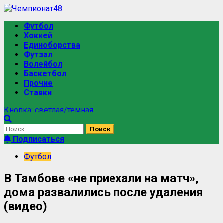
Футбол
Хоккей
Единоборства
Футзал
Волейбол
Баскетбол
Прочие
Ставки
Кнопка: светлая/темная
Подписаться
Футбол
В Тамбове «не приехали на матч»,
дома развалились после удаления
(видео)