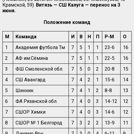
Крамской, 59).
Витязь — СШ Калуга — перенос на 3
июня.
Положение команд
М
Команда
И
В
Н
П
Р-М
О
1
Академия футбола Тм
7
5
1
1
23-6
16
2
АФ им.Сёмина
7
5
1
1
22-5
16
3
ФШ Смоленской обл.
7
5
0
2
20-8
15
4
СШ Авангард
7
4
2
1
15-6
14
5
Шинник
7
4
1
2
8-8
13
6
ФА Рязанской обл.
7
4
0
3
14-12
12
7
СШОР Химки
7
4
0
3
14-6
12
8
СШОР № 1 Белгород
7
3
2
2
13-9
11
9
Динамо Врн
7
3
0
4
6-11
9