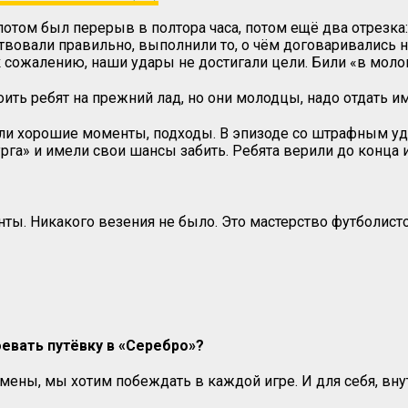
потом был перерыв в полтора часа, потом ещё два отрезка: 
овали правильно, выполнили то, о чём договаривались на
 к сожалению, наши удары не достигали цели. Били «в моло
ить ребят на прежний лад, но они молодцы, надо отдать и
были хорошие моменты, подходы. В эпизоде со штрафным у
урга» и имели свои шансы забить. Ребята верили до конца
нты. Никакого везения не было. Это мастерство футболист
оевать путёвку в «Серебро»?
смены, мы хотим побеждать в каждой игре. И для себя, внут