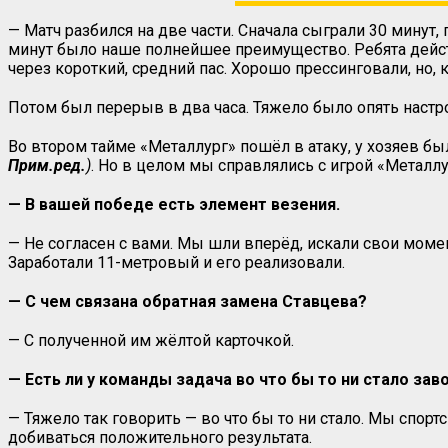
— Матч разбился на две части. Сначала сыграли 30 минут, 
минут было наше полнейшее преимущество. Ребята действ
через короткий, средний пас. Хорошо прессинговали, но,
Потом был перерыв в два часа. Тяжело было опять настро
Во втором тайме «Металлург» пошёл в атаку, у хозяев 
Прим.ред.
)
. Но в целом мы справлялись с игрой «Металл
— В вашей победе есть элемент везения.
— Не согласен с вами. Мы шли вперёд, искали свои моме
Заработали 11-метровый и его реализовали.
— С чем связана обратная замена Ставцева?
— С полученной им жёлтой карточкой.
— Есть ли у команды задача во что бы то ни стало зав
— Тяжело так говорить — во что бы то ни стало. Мы спорт
добиваться положительного результата.