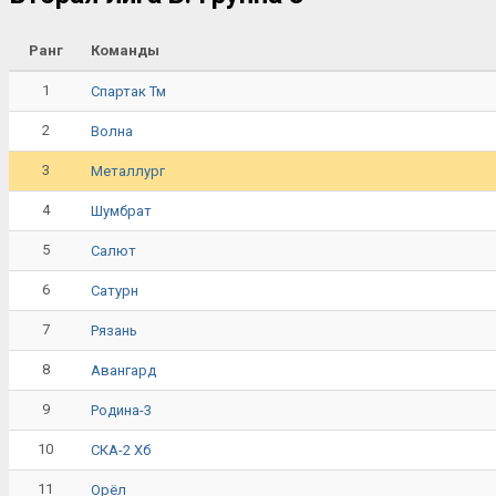
Ранг
Команды
1
Спартак Тм
2
Волна
3
Металлург
4
Шумбрат
5
Салют
6
Сатурн
7
Рязань
8
Авангард
9
Родина-3
10
СКА-2 Хб
11
Орёл