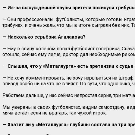
— Из-за вынужденной паузы зрители покинули трибуны.
— Они профессионалы, футболисты, которые готовы играть
трибунах, и очень жаль, что мы в итоге сыграли без них. 
— Насколько серьёзна Агалакова?
— Ему в спину коленом попал футболист соперника. Снача
отошло, сейчас ему легче, доктор дал необходимые реком
— Слышал, что у «Металлурга» есть претензии к судье 
— Не хочу комментировать, не хочу нарываться на штраф.
эпизод особо ни на что не влияет. По сути, что одно очко, 
Работаем дальше, у нас сейчас непростая серия, три матч
Мы уверены в своих футболистах, видим самоотдачу, види
мяча встаёт если не вратарь, так чужой игрок.
— Хватит ли у «Металлурга» глубины состава на три п