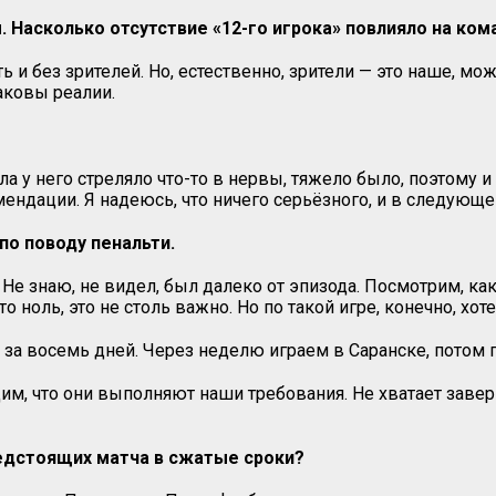
 Насколько отсутствие «12-го игрока» повлияло на ком
 и без зрителей. Но, естественно, зрители — это наше, мо
Таковы реалии.
ла у него стреляло что-то в нервы, тяжело было, поэтому 
ендации. Я надеюсь, что ничего серьёзного, и в следующе
по поводу пенальти.
 Не знаю, не видел, был далеко от эпизода. Посмотрим, ка
что ноль, это не столь важно. Но по такой игре, конечно, хо
а за восемь дней. Через неделю играем в Саранске, потом 
м, что они выполняют наши требования. Не хватает заверш
редстоящих матча в сжатые сроки?