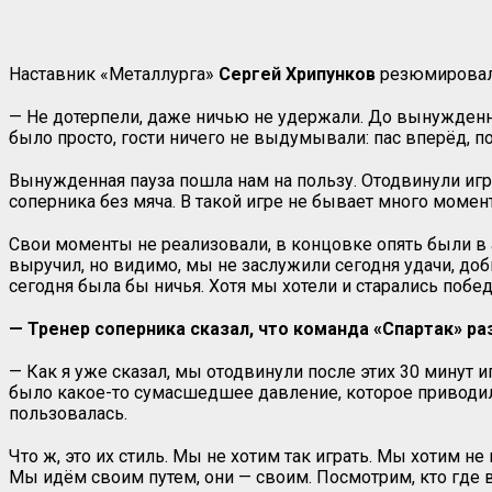
Наставник «Металлурга»
Сергей Хрипунков
резюмировал
— Не дотерпели, даже ничью не удержали. До вынужденно
было просто, гости ничего не выдумывали: пас вперёд, под
Вынужденная пауза пошла нам на пользу. Отодвинули игру 
соперника без мяча. В такой игре не бывает много момен
Свои моменты не реализовали, в концовке опять были в а
выручил, но видимо, мы не заслужили сегодня удачи, доб
сегодня была бы ничья. Хотя мы хотели и старались побед
— Тренер соперника сказал, что команда «Спартак» раз
— Как я уже сказал, мы отодвинули после этих 30 минут иг
было какое-то сумасшедшее давление, которое приводило
пользовалась.
Что ж, это их стиль. Мы не хотим так играть. Мы хотим н
Мы идём своим путем, они — своим. Посмотрим, кто где в