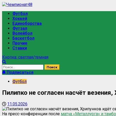
Футбол
Хоккей
Единоборства
Футзал
Волейбол
Баскетбол
Прочие
Ставки
Кнопка: светлая/темная
Подписаться
Футбол
Пилипко не согласен насчёт везения,
11.05.2026
На пресс-конференции после
матча «Металлурга» и тамбо