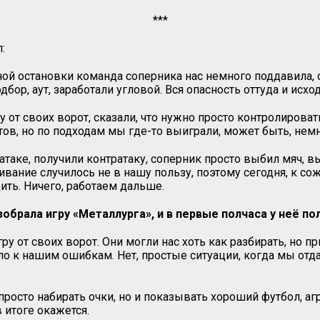
***
:
й остановки команда соперника нас немного поддавила, с
бор, аут, заработали угловой. Вся опасность оттуда и исхо
от своих ворот, сказали, что нужно просто контролировать 
тов, но по подходам мы где-то выиграли, может быть, немн
таке, получили контратаку, соперник просто выбил мяч, в
ивание случилось не в нашу пользу, поэтому сегодня, к со
ить. Ничего, работаем дальше.
обрала игру «Металлурга», и в первые полчаса у неё по
ру от своих ворот. Они могли нас хоть как разбирать, но п
 к нашим ошибкам. Нет, простые ситуации, когда мы отда
е просто набирать очки, но и показывать хороший футбол, 
 итоге окажется.