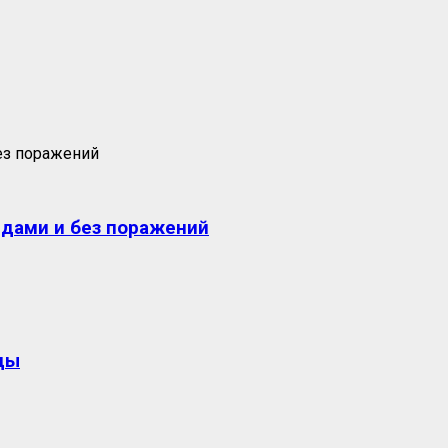
едами и без поражений
ды