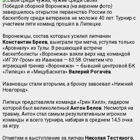
Победой сборной Воронежа
(на верхнем фото)
завершилось открытое первенство России по
баскетболу среди ветеранов не моложе 40 лет. Турнир с
участием пяти команд прошёл в Липецке.
Воронежцы, состав которых усилил липчанин
Константин Бреев
, выиграли три матча, уступив только
«Арсеналу» из Тулы. В решающей встрече
баскетболисты «Воронежа» взяли верх над командой
«ИГЭУ-Гром» из Иванова — 63:58. Отметим что
играющий тренер «Воронежа» — бывший центровой БК
«Липецк» и «МицуБаскета»
Валерий Рогачёв
.
Ивановцы стали вторыми, а бронзу завоевал «Нижний
Новгород».
Липецк представляла команда «Грин Хилл», лидером
которой был великолепный
Антон Белов
. Несмотря на
травму, Антон стал самым результативным игроком
команды и всего турнира, набирая в среднем 14,5 очка
за игру.
Отметим и выступление за липчан
Николая
Тестяного
,