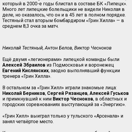
который в 2000-е годы блистал в составе БК «Липецк».
Много лет липецкие болельщики не видели Николая в
деле, но оказалось, что он и в 45 лет в полном порядке.
Тестяный стал вторым бомбардиром «Грин Хилла» — в
среднем 8,3 очка за матч.
Николай Тестяный, Антон Белов, Виктор Чесноков
Ещё двумя «легионерами» липецкой команды были
Алексей Збраилов
из Подмосковья и воронежец
Евгений Кислянских
, заодно выполнявший функции
тренера «Грин Хилла».
В остальном за «Грин Хилл» играли знакомые лица:
Николай Берников
,
Сергей Рязанцев
,
Алексей Гуськов
и примкнувший к ним
Виктор Чесноков
, в областных и
городских соревнованиях выступающий за «Энергию».
«Грин Хилл» выиграл только у тульского «Арсенала» и
занял четвёртое место.