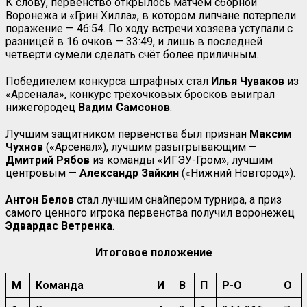
К слову, первенство открылось матчем сборной
Воронежа и «Грин Хилла», в котором липчане потерпели
поражение — 46:54. По ходу встречи хозяева уступали с
разницей в 16 очков — 33:49, и лишь в последней
четверти сумели сделать счёт более приличным.
Победителем конкурса штрафных стал
Илья
Чуваков
из
«Арсенала», конкурс трёхочковых бросков выиграл
нижегородец
Вадим
Самсонов
.
Лучшим защитником первенства был признан
Максим
Чухнов
(«Арсенал»), лучшим разыгрывающим —
Дмитрий
Рябов
из команды «ИГЭУ-Гром», лучшим
центровым —
Александр
Зайкин
(«Нижний Новгород»).
Антон Белов
стал лучшим снайпером турнира, а приз
самого ценного игрока первенства получил воронежец
Эдвардас Ветренка
.
Итоговое положение
М
Команда
И
В
П
Р-О
О