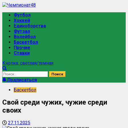
Футбол
Хоккей
Единоборства
Футзал
Волейбол
Баскетбол
Прочие
Ставки
Кнопка: светлая/темная
Подписаться
Баскетбол
Свой среди чужих, чужие среди
своих
27.11.2025