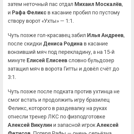
затем неточный пас отдал
Михаил Москалёв
,
и
Рафа Феликс
в касание пробил по пустому
створу ворот «Ухты» — 1:1.
Чуть позже гол-красавец забил
Илья Андреев
,
после скидки
Дениса Родина
в касание
вонзивший мяч под перекладину, а на 15-й
минуте
Елисей Елисеев
словно бульдозер
затащил мяч в ворота Гитты и довёл счёт до
3:1.
Чуть позже после подката против ухтинца не
смог встать и продолжить игру бразилец
Феликс, которого в раздевалку на руках
отнесли тренер ЛКС по физподготовке
Алексей Викулин
и запасной игрок
Алексей
Фетисов
. Потеря Рафы — очень серьёзна,