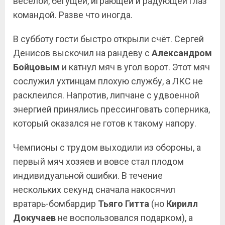
весёлой, бегущей, играющей и радующей глаз
командой. Разве что иногда.
В субботу гости быстро открыли счёт. Сергей
Денисов выскочил на рандеву с
Александром
Бойцовым
и катнул мяч в угол ворот. Этот мяч
сослужил ухтинцам плохую службу, а ЛКС не
расклеился. Напротив, липчане с удвоенной
энергией принялись прессинговать соперника,
который оказался не готов к такому напору.
Чемпионы с трудом выходили из обороны, а
первый мяч хозяев и вовсе стал плодом
индивидуальной ошибки. В течение
нескольких секунд сначала накосячил
вратарь-бомбардир
Тьяго Гитта
(но
Кирилл
Докучаев
не воспользовался подарком), а