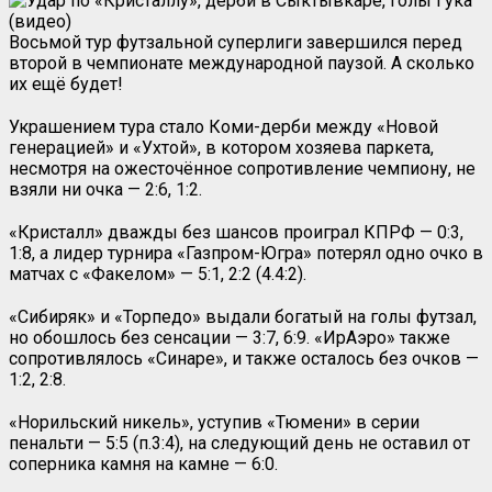
Восьмой тур футзальной cуперлиги завершился перед
второй в чемпионате международной паузой. А сколько
их ещё будет!
Украшением тура стало Коми-дерби между «Новой
генерацией» и «Ухтой», в котором хозяева паркета,
несмотря на ожесточённое сопротивление чемпиону, не
взяли ни очка — 2:6, 1:2.
«Кристалл» дважды без шансов проиграл КПРФ — 0:3,
1:8, а лидер турнира «Газпром-Югра» потерял одно очко в
матчах с «Факелом» — 5:1, 2:2 (4.4:2).
«Сибиряк» и «Торпедо» выдали богатый на голы футзал,
но обошлось без сенсации — 3:7, 6:9. «ИрАэро» также
сопротивлялось «Синаре», и также осталось без очков —
1:2, 2:8.
«Норильский никель», уступив «Тюмени» в серии
пенальти — 5:5 (п.3:4), на следующий день не оставил от
соперника камня на камне — 6:0.