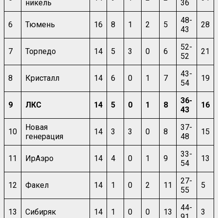
никель
36
48-
6
Тюмень
16
8
1
2
5
28
43
52-
7
Торпедо
14
5
3
0
6
21
52
43-
8
Кристалл
14
6
0
1
7
19
54
36-
9
ЛКС
14
5
0
1
8
16
43
Новая
37-
10
14
3
3
0
8
15
генерация
48
33-
11
ИрАэро
14
4
0
1
9
13
54
27-
12
Факел
14
1
0
2
11
5
55
44-
13
Сибиряк
14
1
0
0
13
3
91