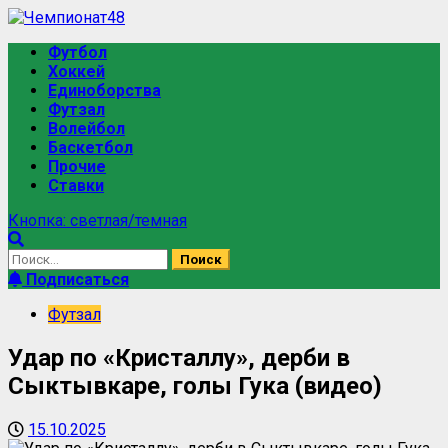
Футбол
Хоккей
Единоборства
Футзал
Волейбол
Баскетбол
Прочие
Ставки
Кнопка: светлая/темная
Подписаться
Футзал
Удар по «Кристаллу», дерби в
Сыктывкаре, голы Гука (видео)
15.10.2025