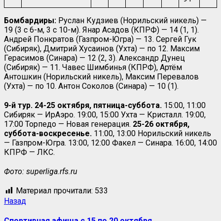
Бомбардиры:
Руслан Кудзиев (Норильский никель) —
19 (3 с 6-м, 3 с 10-м). Янар Асадов (КПРФ) — 14 (1, 1).
Андрей Понкратов (Газпром-Югра) — 13. Сергей Гук
(Сибиряк), Дмитрий Хусаинов (Ухта) — по 12. Максим
Герасимов (Синара) — 12 (2, 3). Александр Дунец
(Сибиряк) — 11. Чавес Шимбинья (КПРФ), Артём
Антошкин (Норильский никель), Максим Перевалов
(Ухта) — по 10. Антон Соколов (Синара) — 10 (1).
9-й тур. 24-25 октября, пятница-суббота.
15:00, 11:00
Сибиряк — ИрАэро. 19:00, 15:00 Ухта — Кристалл. 19:00,
17:00 Торпедо — Новая генерация.
25-26 октября,
суббота-воскресенье.
11:00, 13:00 Норильский никель
— Газпром-Югра. 13:00, 12:00 Факел — Синара. 16:00, 14:00
КПРФ — ЛКС.
Фото: superliga.rfs.ru
Материал прочитали:
533
Назад
Спортивная афиша с 15 по 20 октября