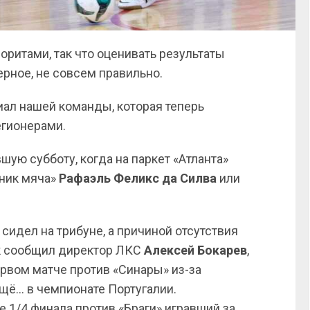
оритами, так что оценивать результаты
рное, не совсем правильно.
иал нашей команды, которая теперь
егионерами.
ую субботу, когда на паркет «Атланта»
сник мяча»
Рафаэль Феликс да Силва
или
 сидел на трибуне, а причиной отсутствия
ак сообщил директор ЛКС
Алексей Бокарев
,
ервом матче против «Синары» из-за
щё… в чемпионате Португалии.
е 1/4 финала против «Браги» игравший за