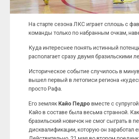
На старте сезона ЛКС играет сплошь с фав
команды только по набранным очкам, наве
Куда интереснее понять истинный потенц
располагает сразу двумя бразильскими л
Историческое событие случилось в минувш
вышел первый в летописи региона «куде
просто Рафа.
Его земляк
Кайо Педро
вместе с супругой
Кайо в составе была весьма странной. К
бразильский новичок не смог сыграть в п
дисквалификации, которую он заработал е
Действительно, 21 мая во втором поединк