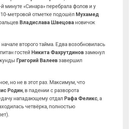
-й минуте «Синара» перебрала фолов и у
К 10-метровой отметке подошёл
Мухамед
уральцев
Владислава Швецова
новичок
начале второго тайма. Едва возобновилась
апитан гостей
Никита Фахрутдинов
замкнул
секунды
Григорий Валеев
завершил
е, но не в этот раз. Максимум, что
ис Родин
, в падении с разворота
редачу нападающему отдал
Рафа Феликс
, а
аходилась четвёрка, полностью
ет).