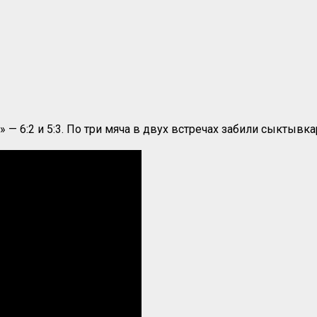
— 6:2 и 5:3. По три мяча в двух встречах забили сыктывк