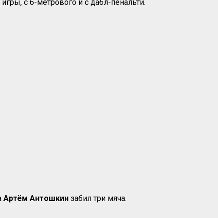
 игры, с 6-метрового и с дабл-пенальти.
а
Артём Антошкин
забил три мяча.