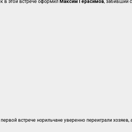
ик в этой встрече оформил
Максим Герасимов
, забивший с
 первой встрече норильчане уверенно переиграли хозяев, 