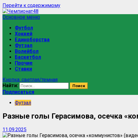
Перейти к содержимому
Основное меню
Футбол
Хоккей
Единоборства
Футзал
Волейбол
Баскетбол
Прочие
Ставки
Кнопка: светлая/темная
Найти:
Подписаться
Футзал
Разные голы Герасимова, осечка «ко
11.09.2025