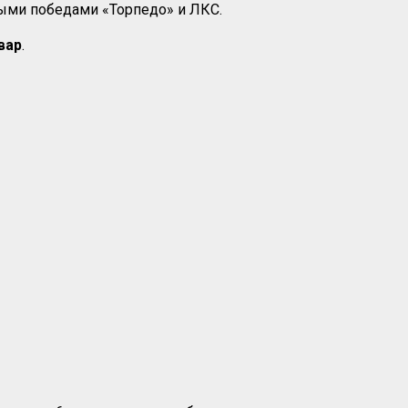
выми победами «Торпедо» и ЛКС.
вар
.