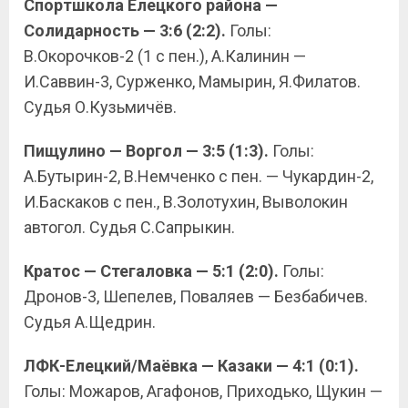
Спортшкола Елецкого района —
Солидарность — 3:6 (2:2).
Голы:
В.Окорочков-2 (1 с пен.), А.Калинин —
И.Саввин-3, Сурженко, Мамырин, Я.Филатов.
Судья О.Кузьмичёв.
Пищулино — Воргол — 3:5 (1:3).
Голы:
А.Бутырин-2, В.Немченко с пен. — Чукардин-2,
И.Баскаков с пен., В.Золотухин, Выволокин
автогол. Судья С.Сапрыкин.
Кратос — Стегаловка — 5:1 (2:0).
Голы:
Дронов-3, Шепелев, Поваляев — Безбабичев.
Судья А.Щедрин.
ЛФК-Елецкий/Маёвка — Казаки — 4:1 (0:1).
Голы: Можаров, Агафонов, Приходько, Щукин —