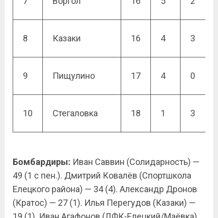
7
Воргол
16
5
2
8
Казаки
16
4
3
9
Пищулино
17
4
0
10
Стегаловка
18
1
3
Бомбардиры:
Иван Саввин (Солидарность) —
49 (1 с пен.). Дмитрий Ковалёв (Спортшкола
Елецкого района) — 34 (4). Александр Дронов
(Кратос) — 27 (1). Илья Перегудов (Казаки) —
19 (1). Иван Агафонов (ЛФК-Елецкий/Маёвка)