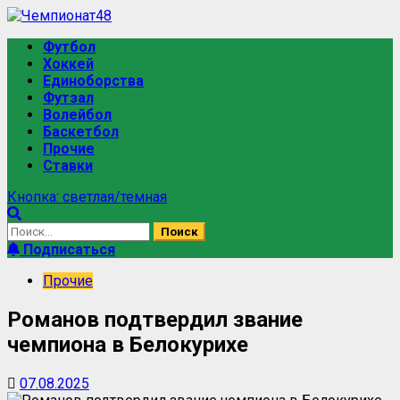
Футбол
Хоккей
Единоборства
Футзал
Волейбол
Баскетбол
Прочие
Ставки
Кнопка: светлая/темная
Подписаться
Прочие
Романов подтвердил звание
чемпиона в Белокурихе
07.08.2025