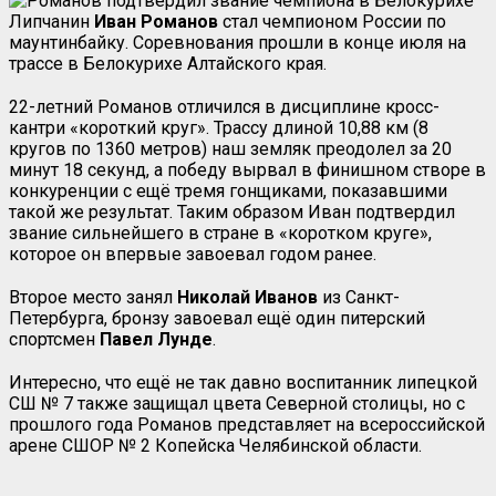
Липчанин
Иван Романов
стал чемпионом России по
маунтинбайку. Соревнования прошли в конце июля на
трассе в Белокурихе Алтайского края.
22-летний Романов отличился в дисциплине кросс-
кантри «короткий круг». Трассу длиной 10,88 км (8
кругов по 1360 метров) наш земляк преодолел за 20
минут 18 секунд, а победу вырвал в финишном створе в
конкуренции с ещё тремя гонщиками, показавшими
такой же результат. Таким образом Иван подтвердил
звание сильнейшего в стране в «коротком круге»,
которое он впервые завоевал годом ранее.
Второе место занял
Николай Иванов
из Санкт-
Петербурга, бронзу завоевал ещё один питерский
спортсмен
Павел Лунде
.
Интересно, что ещё не так давно воспитанник липецкой
СШ № 7 также защищал цвета Северной столицы, но с
прошлого года Романов представляет на всероссийской
арене СШОР № 2 Копейска Челябинской области.