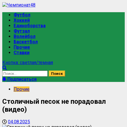
Футбол
Хоккей
Единоборства
Футзал
Волейбол
Баскетбол
Прочие
Ставки
Кнопка: светлая/темная
Подписаться
Прочие
Столичный песок не порадовал
(видео)
04.08.2025