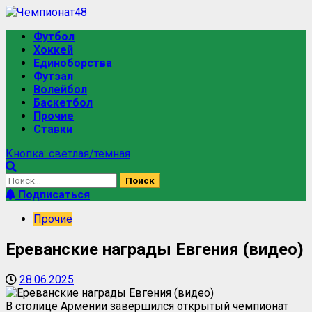
Футбол
Хоккей
Единоборства
Футзал
Волейбол
Баскетбол
Прочие
Ставки
Кнопка: светлая/темная
Подписаться
Прочие
Ереванские награды Евгения (видео)
28.06.2025
В столице Армении завершился открытый чемпионат