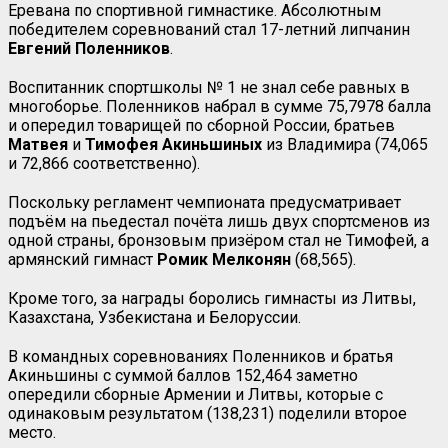
Еревана по спортивной гимнастике. Абсолютным
победителем соревнований стал 17-летний липчанин
Евгений Поленников
.
Воспитанник спортшколы № 1 не знал себе равных в
многоборье. Поленников набрал в сумме 75,7978 балла
и опередил товарищей по сборной России, братьев
Матвея
и
Тимофея
Акиньшиных
из Владимира (74,065
и 72,866 соответственно).
Поскольку регламент чемпионата предусматривает
подъём на пьедестал почёта лишь двух спортсменов из
одной страны, бронзовым призёром стал не Тимофей, а
армянский гимнаст
Ромик Мелконян
(68,565).
Кроме того, за награды боролись гимнасты из Литвы,
Казахстана, Узбекистана и Белоруссии.
В командных соревнованиях Поленников и братья
Акиньшины с суммой баллов 152,464 заметно
опередили сборные Армении и Литвы, которые с
одинаковым результатом (138,231) поделили второе
место.