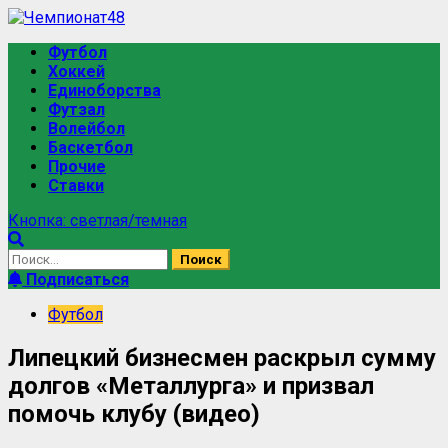
Перейти
к
Основное
Футбол
содержимому
меню
Хоккей
Единоборства
Футзал
Волейбол
Баскетбол
Прочие
Ставки
Кнопка: светлая/темная
Найти:
Подписаться
Футбол
Липецкий бизнесмен раскрыл сумму
долгов «Металлурга» и призвал
помочь клубу (видео)