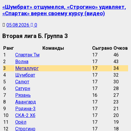
«Шумбрат» отшумелся, «Строгино» удивляет,
«Спартак» верен своему курсу (видео)
05.08.2026
0
Вторая лига Б. Группа 3
Ранг
Команды
Сыграно
Очков
1
Спартак Тм
17
46
2
Волна
17
43
3
Металлург
17
34
4
Шумбрат
17
32
5
Салют
17
30
6
Сатурн
17
28
7
Рязань
16
27
8
Авангард
17
23
9
Родина-3
17
21
10
СКА-2 Хб
17
20
11
Орёл
17
19
12
Строгино
17
18