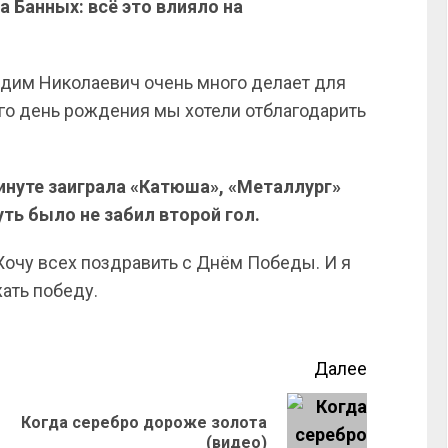
 Банных: всё это влияло на
адим Николаевич очень много делает для
его день рождения мы хотели отблагодарить
минуте заиграла «Катюша», «Металлург»
уть было не забил второй гол.
Хочу всех поздравить с Днём Победы. И я
жать победу.
Далее
Когда серебро дороже золота
(видео)