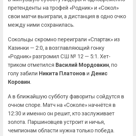
претенденты на трофей «Родник» и «Сокол»
свои матчи выиграли, а дистанция в одно очко
между ними сохранилась.
Сокольцы скромно переиграли «Спартак» из
Казинки — 2:0, а возглавляющий гонку
«Родник» разгромил СШ № 12 — 5:1. Хет-
триком отметился
Василий Мордовкин
, по
голу забили
Никита Платонов
и
Денис
Коровин
.
А в ближайшую субботу фавориты сойдутся в
очном споре. Матч на «Соколе» начнётся в
12:30 и именно он решит, кто заслуживает
золота. Паршиновцев устроит и ничья,
чемпионам области нужна только победа.