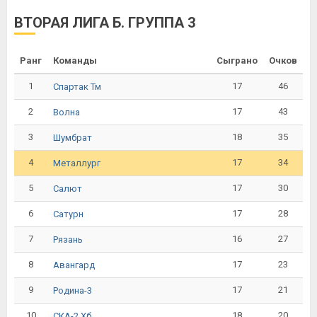
ВТОРАЯ ЛИГА Б. ГРУППА 3
Ранг
Команды
Сыграно
Очков
1
17
46
Спартак Тм
2
17
43
Волна
3
18
35
Шумбрат
4
17
34
Металлург
5
17
30
Салют
6
17
28
Сатурн
7
16
27
Рязань
8
17
23
Авангард
9
17
21
Родина-3
10
18
20
СКА-2 Хб