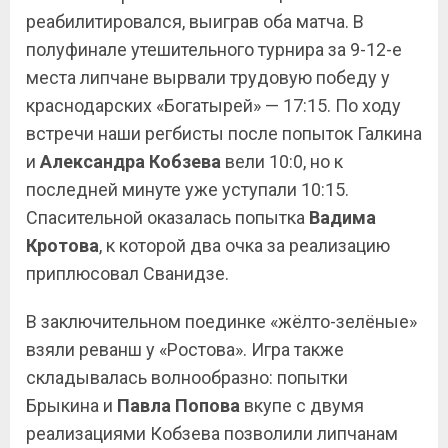
реабилитировался, выиграв оба матча. В
полуфинале утешительного турнира за 9-12-е
места липчане вырвали трудовую победу у
краснодарских «Богатырей» — 17:15. По ходу
встречи наши регбисты после попыток Галкина
и
Александра Кобзева
вели 10:0, но к
последней минуте уже уступали 10:15.
Спасительной оказалась попытка
Вадима
Кротова
, к которой два очка за реализацию
приплюсовал Сванидзе.
В заключительном поединке «жёлто-зелёные»
взяли реванш у «Ростова». Игра также
складывалась волнообразно: попытки
Брыкина и
Павла Попова
вкупе с двумя
реализациями Кобзева позволили липчанам