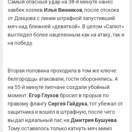
Самый опасный удар на 38-й минуте нанёс
хавбек хозяев
Илья
Винников
, после отскока
от Донцова с линии штрафной запустивший
мяч над ближней «девяткой». В целом «Салют»
выглядел более нацеленным как на атаку, так и
на победу.
Вторая половина проходила в том же ключе:
белгородцы атаковали, гости оборонялись. А
на 55-й минуте липчане создали убойный
момент.
Егор Глухов
бросил в прорыв по
правому флангу
Сергея Гайдука
, тот убежал от
защитника и вошёл в штрафную, после чего
выдал идеальный пас на
Дмитрия Бушуева
.
Тому оставалось только катнуть мяч мимо